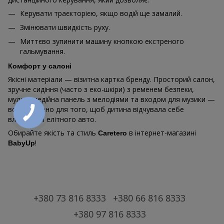
Керувати траєкторією, якщо водій ще замалий.
Змінювати швидкість руху.
Миттєво зупинити машину кнопкою екстреного
гальмування.
Комфорт у салоні
Якісні матеріали — візитна картка бренду. Просторий салон,
зручне сидіння (часто з еко-шкіри) з ременем безпеки,
мультимедійна панель з мелодіями та входом для музики —
все створено для того, щоб дитина відчувала себе
власником елітного авто.
Обирайте якість та стиль
в інтернет-магазині
Caretero
!
BabyUp
+380 73 816 8333
+380 66 816 8333
+380 97 816 8333