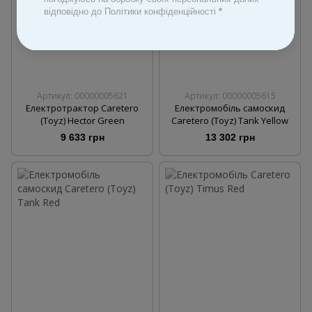
відповідно до Політики конфіденційності
*
Артикул: 00000005621
Артикул: 00000005615
Електротрактор Caretero
Електромобіль самоскид
(Toyz) Hector Green
Caretero (Toyz) Tank Yellow
9 633 грн
13 302 грн