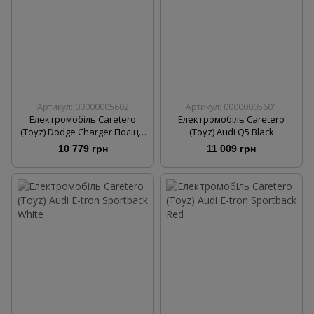
Артикул: 00000005602
Артикул: 00000005601
Електромобіль Caretero
Електромобіль Caretero
(Toyz) Dodge Charger Поліція
(Toyz) Audi Q5 Black
Black
10 779 грн
11 009 грн