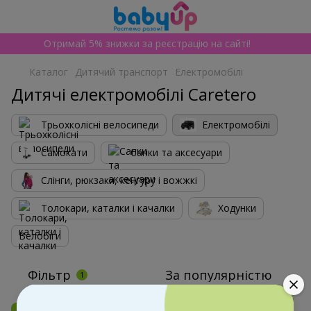
Отримай 5% знижки за реєстрацію на сайті!
Каталог
Дитячий транспорт
Електромобілі
Дитячі електромобілі Caretero
Трьохколісні велосипеди
Електромобілі
Самокати
Санки та аксесуари
Слінги, рюкзаки, кенгуру і вожжкі
Толокари, каталки і качалки
Ходунки
Велобіги
Фільтр
За популярністю
1