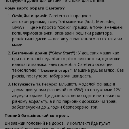
поєднуючи драйв для дитини та спокій для батьків.
Чому варто обрати Caretero?
Caretero співпрацює з
Офіційні ліцензії:
автоконцернами, тому їхні машинки (Audi, Mercedes,
BMW) — це не просто "схожі" іграшки, а точні зменшені
копії. Фірмові значки, впізнавані решітки радіатора,
реалістичні диски — все як у справжнього авто тата чи
мами.
У дешевих машинках
Безпечний драйв ("Slow Start"):
при натисканні педалі авто різко смикається, що може
налякати малюка. Електромобілі Caretero оснащені
технологією
. Машина рушає м'яко, без
"Плавний старт"
ривків, поступово набираючи швидкість.
Більшість моделей оснащені
Потужність та Ресурс:
двома двигунами (зазвичай по 45W) та потужними 12V
акумуляторами. Це дозволяє легко їздити не тільки по
рівному асфальту, а й по паркових доріжках чи траві,
забезпечуючи до 2 годин безперервної гри.
Повний батьківський контроль
Ви завжди головний на дорозі. У комплекті йде пульт
дистанційного керування, який дозволяє: