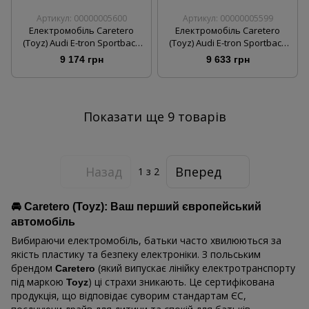
Артикул: 00000005600
Артикул: 00000005599
Електромобіль Caretero
Електромобіль Caretero
(Toyz) Audi E-tron Sportback
(Toyz) Audi E-tron Sportback
White
Red
9 174 грн
9 633 грн
Показати ще 9 товарів
Назад
Вперед
1
з 2
🚘 Caretero (Toyz): Ваш перший європейський
автомобіль
Вибираючи електромобіль, батьки часто хвилюються за
якість пластику та безпеку електроніки. З польським
брендом
(який випускає лінійку електротранспорту
Caretero
під маркою
) ці страхи зникають. Це сертифікована
Toyz
продукція, що відповідає суворим стандартам ЄС,