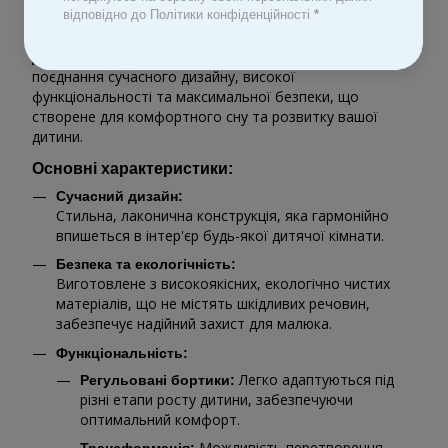
відповідно до Політики конфіденційності
*
Опис
– це
Дитяче ліжечко CARRELLO Luna CRL-16501
поєднання сучасного дизайну, високої
функціональності та максимальної безпеки, що
створене для комфортного сну та розвитку вашої
дитини.
Основні характеристики:
Сучасний дизайн:
Стильна, лаконична конструкція, яка гармонійно
впишеться в інтер'єр будь-якої дитячої кімнати.
Безпека та екологічність:
Виготовлене з високоякісних, екологічно чистих
матеріалів, що не містять шкідливих речовин,
забезпечує надійний захист для малюка.
Функціональність:
Легко адаптуються під
Регульовані бортики:
різні етапи росту дитини, забезпечуючи
оптимальний комфорт.
Можливість перетворення