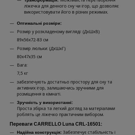
Трансформація:
ліжечка для денного сну чи ігор, що дозволяє
використовувати його в різних режимах.
Оптимальні розміри:
Розмір у розкладеному вигляді: (ДхШхВ)
89х56х72-83 см
Розмір люльки: (ДхШхГ)
80х47х35 см
Вага:
7,5 кг
забезпечують достатньо простору для сну та
активних ігор, залишаючись зручними для
розміщення в кімнаті.
Зручність у використанні:
Проста збірка та легкий догляд за матеріалами
роблять це ліжечко практичним вибором.
Переваги CARRELLO Luna CRL-16501:
Забезпечує стабільність і
Надійна конструкція: