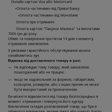
Онлайн картою Visa або Mastercard
«Оплата частинами» від ПриватБанку
«Оплата частинами» від Монобанк
Оплата при отриманні
Оплата картою "Пакунок Малюка" та виплатами
7000 грн до року
Обмін та повернення протягом 14 днів з моменту
отримання замовлення.
З умовами гарантійного обслуговування можна
ознайомитись
.
тут
Відмова від доставленого товару в разі:
Не відповідає тому товару, який замовляли,
пошкоджений або не працює;
якщо не задовольнив за формою, габаритами,
кольором, розміром, або з інших причин не може
бути використаний за призначенням.
Ви можете відмовитися від товару безпосередньо в
момент отримання і повернути його кур’єру.
Виключення складає розпакований товар, що був в
обрешітці (наприклад, дитяче ліжко або комод). Кур’єр