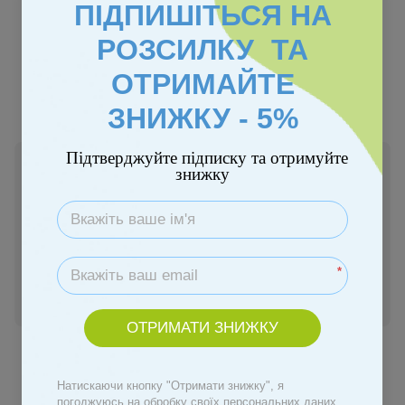
ПІДПИШІТЬСЯ НА
РОЗСИЛКУ ТА
ОТРИМАЙТЕ
Безкоштовна доставка
ЗНИЖКУ - 5%
Підтверджуйте підписку та отримуйте
Немає в наявності
знижку
3 689 грн
Повідомити, коли з'явиться
*
Увійти
для відображення персональної знижки
%
ОТРИМАТИ ЗНИЖКУ
До обраного
Натискаючи кнопку "Отримати знижку", я
погоджуюсь на обробку своїх персональних даних