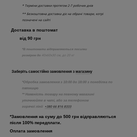
* Терміни доставки протягом 2-7 робочих днів
** Безкоштовна доставка діє на обрані товари, котрі
позначені на сайті
Доставка в поштомат
від 90 грн
*В поштомати відправляються посилки
40х60х30 см, до 20 кг
розміром до
Заберіть самостійно
замовлення з
магазину
*Обробка замовлення з 10:00 до 18:00 з понеділка по
пятницю
** Наявність товару на певному магазині
уточнюйте в чаті, або за телефоном
+380 66 816 8333
горячої лінії
*Замовлення на суму до 500 грн відправляються
після 100% передплати.
Оплата замовлення