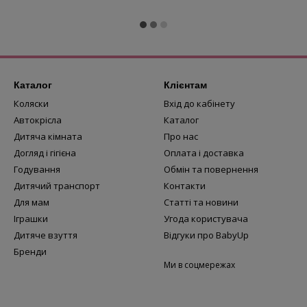
Каталог
Клієнтам
Коляски
Вхід до кабінету
Автокрісла
Каталог
Дитяча кімната
Про нас
Догляд і гігієна
Оплата і доставка
Годування
Обмін та повернення
Дитячий транспорт
Контакти
Для мам
Статті та новини
Іграшки
Угода користувача
Дитяче взуття
Відгуки про BabyUp
Бренди
Ми в соцмережах