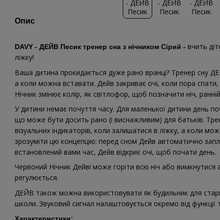
Опис
вчить діт
DAVY - ДЕЙВ Песик тренер сна з нічником Сірий -
ліжку!
Ваша дитина прокидається дуже рано вранці? Тренер сну ДЕЙ
а коли можна вставати. Дейв закриває очі, коли пора спати, 
Нічник змінює колір, як світлофор, щоб позначити ніч, ранні
У дитини немає почуття часу. Для маленької дитини день по
що може бути досить рано (і виснажливим) для батьків. Тр
візуальних індикаторів, коли залишатися в ліжку, а коли мож
зрозуміти цю концепцію: перед сном Дейв автоматично заплю
встановлений вами час, Дейв відкриє очі, щоб почати день.
Червоний Нічник Дейві може горіти всю ніч або вимкнутися 
регулюється.
ДЕЙВ також можна використовувати як будильник для старш
школи. Звуковий сигнал налаштовується окремо від функції 
Характеристики: