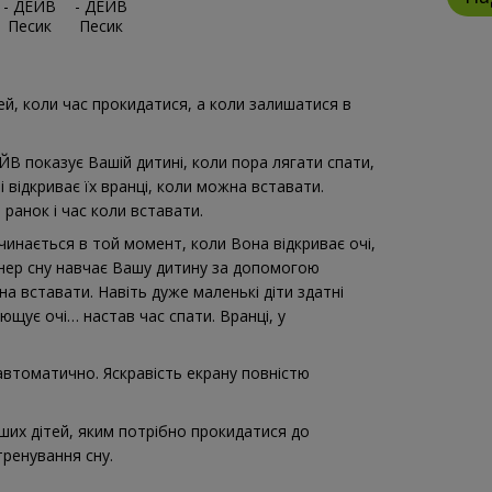
ей, коли час прокидатися, а коли залишатися в
В показує Вашій дитині, коли пора лягати спати,
і відкриває їх вранці, коли можна вставати.
й ранок і час коли вставати.
чинається в той момент, коли Вона відкриває очі,
енер сну навчає Вашу дитину за допомогою
на вставати. Навіть дуже маленькі діти здатні
щує очі… настав час спати. Вранці, у
автоматично. Яскравість екрану повністю
их дітей, яким потрібно прокидатися до
тренування сну.