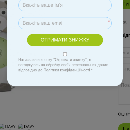
Купити
Доставка
*
Новий від
ОТРИМАТИ ЗНИЖКУ
Натискаючи кнопку "Отримати знижку", я
погоджуюсь на обробку своїх персональних даних
відповідно до Політики конфіденційності
*
Оціні
На