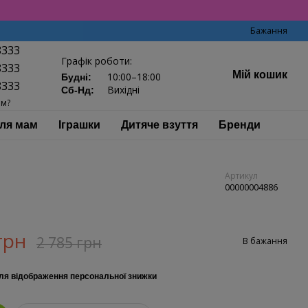
Бажання
8333
Графік роботи:
8333
Мій кошик
10:00–18:00
Будні:
8333
Вихідні
Сб-Нд:
ам?
ля мам
Іграшки
Дитяче взуття
Бренди
Артикул
00000004886
грн
2 785 грн
В бажання
ля відображення персональної знижки