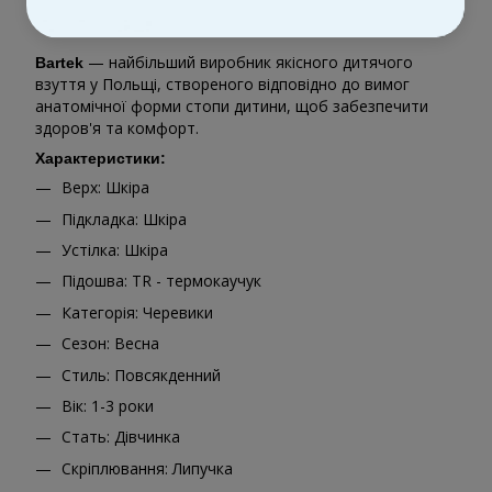
Опис
— найбільший виробник якісного дитячого
Bartek
взуття у Польщі, створеного відповідно до вимог
анатомічної форми стопи дитини, щоб забезпечити
здоров'я та комфорт.
Характеристики:
Верх: Шкіра
Підкладка: Шкіра
Устілка: Шкіра
Підошва: TR - термокаучук
Категорія: Черевики
Сезон: Весна
Стиль: Повсякденний
Вік: 1-3 роки
Стать: Дівчинка
Скріплювання: Липучка