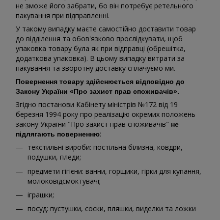
не зможе його забрати, бо він потребує ретельного
пакування при відправленні.
У такому випадку маєте самостійно доставити товар
до відділення та обов'язково прослідкувати, щоб
упаковка товару була як при відправці (обрешітка,
додаткова упаковка). В цьому випадку витрати за
пакування та зворотну доставку сплачуємо ми.
Повернення товару здійснюється відповідно до
Закону України «Про захист прав споживачів».
Згідно постанови Кабінету міністрів №172 від 19
березня 1994 року про реалізацію окремих положень
закону України "Про захист прав споживачів"
не
:
підлягають поверненню
текстильні вироби: постільна білизна, ковдри,
подушки, пледи;
предмети гігієни: ванни, горщики, гірки для купання,
молоковідсмоктувачі;
іграшки;
посуд: пустушки, соски, пляшки, виделки та ложки