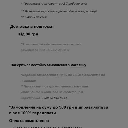
* Терміни доставки протягом 2-7 робочих днів
** Безкоштовна доставка діє на обрані товари, котрі
позначені на сайті
Доставка в поштомат
від 90 грн
*В поштомати відправляються посилки
40х60х30 см, до 20 кг
розміром до
Заберіть самостійно
замовлення з
магазину
*Обробка замовлення з 10:00 до 18:00 з понеділка по
пятницю
** Наявність товару на певному магазині
уточнюйте в чаті, або за телефоном
+380 66 816 8333
горячої лінії
*Замовлення на суму до 500 грн відправляються
після 100% передплати.
Оплата замовлення