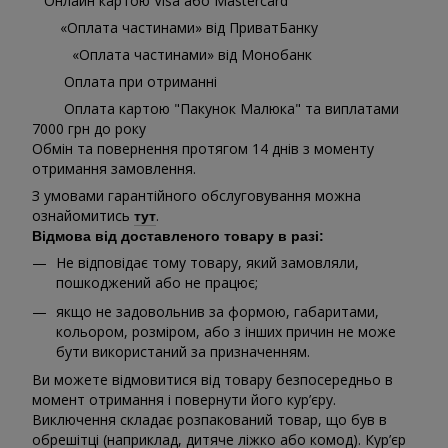
Онлайн картою Visa або Mastercard
«Оплата частинами» від ПриватБанку
«Оплата частинами» від Монобанк
Оплата при отриманні
Оплата картою "Пакунок Малюка" та виплатами
7000 грн до року
Обмін та повернення протягом 14 днів з моменту
отримання замовлення.
З умовами гарантійного обслуговування можна
ознайомитись
.
тут
Відмова від доставленого товару в разі:
Не відповідає тому товару, який замовляли,
пошкоджений або не працює;
якщо не задовольнив за формою, габаритами,
кольором, розміром, або з інших причин не може
бути використаний за призначенням.
Ви можете відмовитися від товару безпосередньо в
момент отримання і повернути його кур’єру.
Виключення складає розпакований товар, що був в
обрешітці (наприклад, дитяче ліжко або комод). Кур’єр