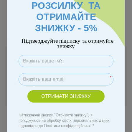
РОЗСИЛКУ ТА
ОТРИМАЙТЕ
ЗНИЖКУ - 5%
−10%
Підтверджуйте підписку та отримуйте
знижку
Немає в наявності
918 грн
1 020 грн
*
Повідомити, коли з'явиться
ОТРИМАТИ ЗНИЖКУ
Увійти
для відображення персональної знижки
%
До обраного
Натискаючи кнопку "Отримати знижку", я
погоджуюсь на обробку своїх персональних даних
відповідно до Політики конфіденційності
*