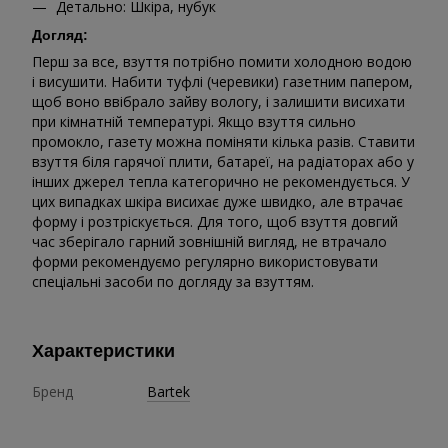
Детально: Шкіра, нубук
Догляд:
Перш за все, взуття потрібно помити холодною водою
і висушити. Набити туфлі (черевики) газетним папером,
щоб воно ввібрало зайву вологу, і залишити висихати
при кімнатній температурі. Якщо взуття сильно
промокло, газету можна поміняти кілька разів. Ставити
взуття біля гарячої плити, батареї, на радіаторах або у
інших джерел тепла категорично не рекомендується. У
цих випадках шкіра висихає дуже швидко, але втрачає
форму і розтріскується. Для того, щоб взуття довгий
час зберігало гарний зовнішній вигляд, не втрачало
форми рекомендуємо регулярно використовувати
спеціальні засоби по догляду за взуттям.
Характеристики
Бренд
Bartek