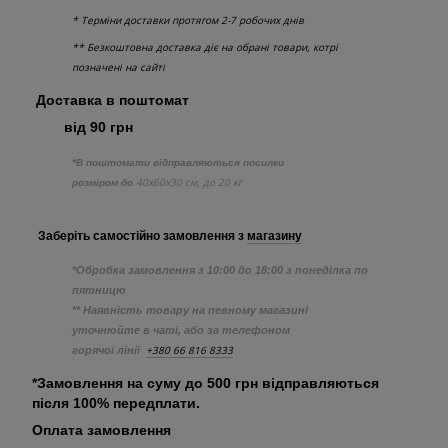
* Терміни доставки протягом 2-7 робочих днів
** Безкоштовна доставка діє на обрані товари, котрі
позначені на сайті
Доставка в поштомат
від 90 грн
*В поштомати відправляються посилки
40х60х30 см, до 20 кг
розміром до
Заберіть самостійно
замовлення з
магазину
*Обробка замовлення з 10:00 до 18:00 з понеділка по
пятницю
** Наявність товару на певному магазині
уточнюйте в чаті, або за телефоном
+380 66 816 8333
горячої лінії
*Замовлення на суму до 500 грн відправляються
після 100% передплати.
Оплата замовлення