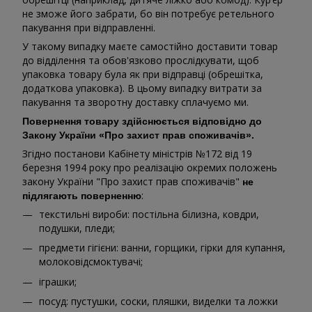
не зможе його забрати, бо він потребує ретельного
пакування при відправленні.
У такому випадку маєте самостійно доставити товар
до відділення та обов'язково прослідкувати, щоб
упаковка товару була як при відправці (обрешітка,
додаткова упаковка). В цьому випадку витрати за
пакування та зворотну доставку сплачуємо ми.
Повернення товару здійснюється відповідно до
Закону України «Про захист прав споживачів».
Згідно постанови Кабінету міністрів №172 від 19
березня 1994 року про реалізацію окремих положень
закону України "Про захист прав споживачів"
не
:
підлягають поверненню
текстильні вироби: постільна білизна, ковдри,
подушки, пледи;
предмети гігієни: ванни, горщики, гірки для купання,
молоковідсмоктувачі;
іграшки;
посуд: пустушки, соски, пляшки, виделки та ложки