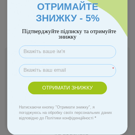
ОТРИМАЙТЕ
ЗНИЖКУ - 5%
Підтверджуйте підписку та отримуйте
знижку
В наявності
119 грн
*
Купити
ОТРИМАТИ ЗНИЖКУ
Замовити швидко
Натискаючи кнопку "Отримати знижку", я
погоджуюсь на обробку своїх персональних даних
відповідно до Політики конфіденційності
*
Увійти
для відображення персональної знижки
%