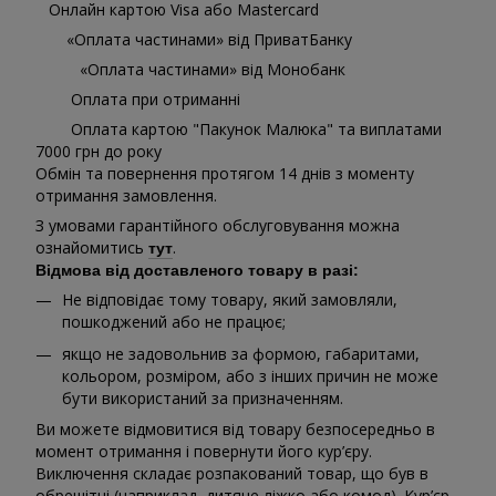
Онлайн картою Visa або Mastercard
«Оплата частинами» від ПриватБанку
«Оплата частинами» від Монобанк
Оплата при отриманні
Оплата картою "Пакунок Малюка" та виплатами
7000 грн до року
Обмін та повернення протягом 14 днів з моменту
отримання замовлення.
З умовами гарантійного обслуговування можна
ознайомитись
.
тут
Відмова від доставленого товару в разі:
Не відповідає тому товару, який замовляли,
пошкоджений або не працює;
якщо не задовольнив за формою, габаритами,
кольором, розміром, або з інших причин не може
бути використаний за призначенням.
Ви можете відмовитися від товару безпосередньо в
момент отримання і повернути його кур’єру.
Виключення складає розпакований товар, що був в
обрешітці (наприклад, дитяче ліжко або комод). Кур’єр