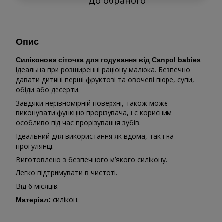
До обраного
Опис
Силіконова сіточка для годування від Canpol babies
ідеальна при розширенні раціону малюка. Безпечно
давати дитині перші фруктові та овочеві пюре, супи,
обіди або десерти.
Завдяки нерівномірній поверхні, також може
виконувати функцію прорізувача, і є корисним
особливо під час прорізування зубів.
Ідеальний для використання як вдома, так і на
прогулянці.
Виготовлено з безпечного м’якого силікону.
Легко підтримувати в чистоті.
Від 6 місяців.
силікон.
Матеріал: