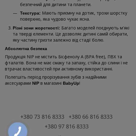
безпечний для дитини та планети.
Мають приємну на дотик, трохи шорстку
Текстура:
поверхню, яка чудово чухає ясна.
Багато моделей поєднують м'які
Різні зони жорсткості:
та тверді елементи. Це дозволяє дитині самій обирати,
яку частину гризти залежно від стадії болю.
Абсолютна безпека
Продукція NIP не містить Бісфенолу А (BPA free), ПВХ та
фталатів. Вона не має смаку та запаху, стійка до слини і не
втрачає властивостей при активному використанні.
Полегшіть період прорізування зубів з надійними
аксесуарами
в магазині
!
NIP
BabyUp
+380 73 816 8333
+380 66 816 8333
+380 97 816 8333