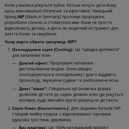
Коли у малюка ріжуться зубки, батьки хочуть дати йому
щось максимально безпечне та ефективне. Німецький
бренд
(Made in Germany) пропонує прорізувачі,
NIP
розроблені спільно зі стоматологами. Вони не просто
відволікають дитину, а діють як медичний інструмент для
зняття болю та свербіння.
Чому варто обрати гризунець NIP?
Це "швидка допомога"
Охолоджуюча серія (Cooling):
для запалених ясен.
Прорізувачі наповнені
Довгий ефект:
дистильованою водою. Вони швидко
охолоджуються в холодильнику і довго віддають
прохолоду, звужуючи судини та знеболюючи ясна.
Спеціальна ергономічна форма
Довгі "ніжки":
дозволяє дістати до задніх ділянок ясен (де ріжуться
моляри), куди звичайні круглі гризунці не дістають.
Для свідомих батьків NIP
Серія Green (Екологічність):
створив лінійку іграшок з відновлюваної сировини
(цукрова тростина, деревина).
Це 100% натуральний продукт,
Без пластику: