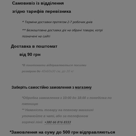
Самовивіз із відділення
згідно тарифів перевізника
* Терміни доставки протягом 2-7 робочих днів
** Безкоштовна доставка діє на обрані товари, котрі
позначені на сайті
Доставка в поштомат
від 90 грн
*В поштомати відправляються посилки
40х60х30 см, до 20 кг
розміром до
Заберіть самостійно
замовлення з
магазину
*Обробка замовлення з 10:00 до 18:00 з понеділка по
пятницю
** Наявність товару на певному магазині
уточнюйте в чаті, або за телефоном
+380 66 816 8333
горячої лінії
*Замовлення на суму до 500 грн відправляються