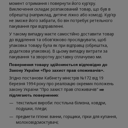
момент отримання і повернути його кур’єру.
Виключення складає розпакований товар, що був в
обрешітці (наприклад, дитяче ліжко або комод). Кур’єр
не зможе його забрати, бо він потребує ретельного
пакування при відправленні.
У такому випадку маєте самостійно доставити товар
до відділення та обов'язково прослідкувати, щоб
упаковка товару була як при відправці (обрешітка,
додаткова упаковка). В цьому випадку витрати за
пакування та зворотну доставку сплачуємо ми.
Повернення товару здійснюється відповідно до
Закону України «Про захист прав споживачів».
Згідно постанови Кабінету міністрів №172 від 19
березня 1994 року про реалізацію окремих положень
закону України "Про захист прав споживачів"
не
:
підлягають поверненню
текстильні вироби: постільна білизна, ковдри,
подушки, пледи;
предмети гігієни: ванни, горщики, гірки для купання,
молоковідсмоктувачі;