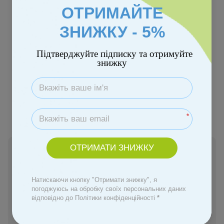
ОТРИМАЙТЕ
ЗНИЖКУ - 5%
Підтверджуйте підписку та отримуйте
знижку
Розмір
12-18 міс.
*
ОТРИМАТИ ЗНИЖКУ
Немає в наявності
169 грн
Натискаючи кнопку "Отримати знижку", я
погоджуюсь на обробку своїх персональних даних
Повідомити, коли з'явиться
відповідно до Політики конфіденційності
*
Увійти
для відображення персональної знижки
%