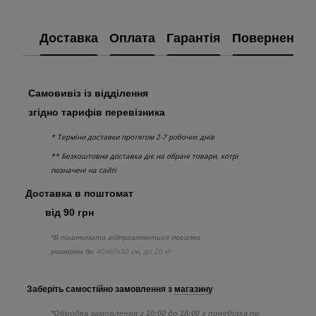
Доставка
Оплата
Гарантія
Повернення
Самовивіз із відділення
згідно тарифів перевізника
* Терміни доставки протягом 2-7 робочих днів
** Безкоштовна доставка діє на обрані товари, котрі
позначені на сайті
Доставка в поштомат
від 90 грн
*В поштомати відправляються посилки
40х60х30 см, до 20 кг
розміром до
Заберіть самостійно
замовлення з
магазину
*Обробка замовлення з 10:00 до 18:00 з понеділка по