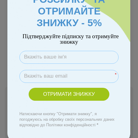
ОТРИМАЙТЕ
ЗНИЖКУ - 5%
Безкоштовна доставка
-5% після реєстрації!
Підтверджуйте підписку та отримуйте
знижку
Колір
*
ОТРИМАТИ ЗНИЖКУ
Немає в наявності
2 950 грн
Натискаючи кнопку "Отримати знижку", я
погоджуюсь на обробку своїх персональних даних
Повідомити, коли з'явиться
відповідно до Політики конфіденційності
*