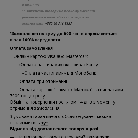
пятницю
** Наявність товару на певному магазині
уточнюйте в чаті, або за телефоном
+380 66 816 8333
горячої лінії
*Замовлення на суму до 500 грн відправляються
після 100% передплати.
Оплата замовлення
Онлайн картою Visa або Mastercard
«Оплата частинами» від ПриватБанку
«Оплата частинами» від Монобанк
Оплата при отриманні
Оплата картою "Пакунок Малюка" та виплатами
7000 грн до року
Обмін та повернення протягом 14 днів з моменту
отримання замовлення.
З умовами гарантійного обслуговування можна
ознайомитись
.
тут
Відмова від доставленого товару в разі:
Не відповідає тому товару, який замовляли,