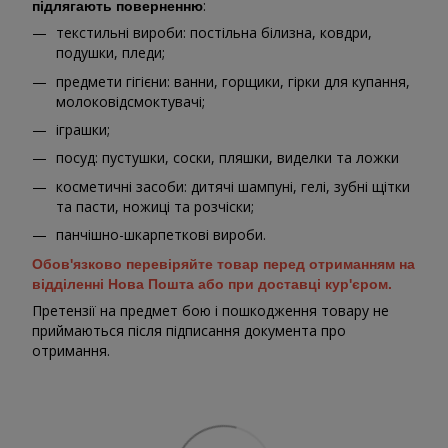
:
підлягають поверненню
текстильні вироби: постільна білизна, ковдри,
подушки, пледи;
предмети гігієни: ванни, горщики, гірки для купання,
молоковідсмоктувачі;
іграшки;
посуд: пустушки, соски, пляшки, виделки та ложки
косметичні засоби: дитячі шампуні, гелі, зубні щітки
та пасти, ножиці та розчіски;
панчішно-шкарпеткові вироби.
Обов'язково перевіряйте товар перед отриманням на
відділенні Нова Пошта або при доставці кур'єром.
Претензії на предмет бою і пошкодження товару не
приймаються після підписання документа про
отримання.