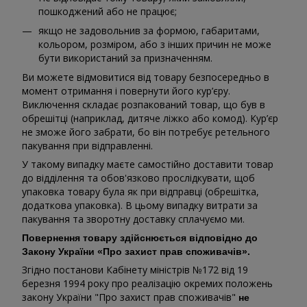
пошкоджений або не працює;
якщо не задовольнив за формою, габаритами,
кольором, розміром, або з інших причин не може
бути використаний за призначенням.
Ви можете відмовитися від товару безпосередньо в
момент отримання і повернути його кур’єру.
Виключення складає розпакований товар, що був в
обрешітці (наприклад, дитяче ліжко або комод). Кур’єр
не зможе його забрати, бо він потребує ретельного
пакування при відправленні.
У такому випадку маєте самостійно доставити товар
до відділення та обов'язково прослідкувати, щоб
упаковка товару була як при відправці (обрешітка,
додаткова упаковка). В цьому випадку витрати за
пакування та зворотну доставку сплачуємо ми.
Повернення товару здійснюється відповідно до
Закону України «Про захист прав споживачів».
Згідно постанови Кабінету міністрів №172 від 19
березня 1994 року про реалізацію окремих положень
закону України "Про захист прав споживачів"
не