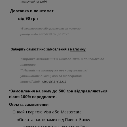
позначені на сайті
Доставка в поштомат
від 90 грн
*В поштомати відправляються посилки
40х60х30 см, до 20 кг
розміром до
Заберіть самостійно
замовлення з
магазину
*Обробка замовлення з 10:00 до 18:00 з понеділка по
пятницю
** Наявність товару на певному магазині
уточнюйте в чаті, або за телефоном
+380 66 816 8333
горячої лінії
*Замовлення на суму до 500 грн відправляються
після 100% передплати.
Оплата замовлення
Онлайн картою Visa або Mastercard
«Оплата частинами» від ПриватБанку