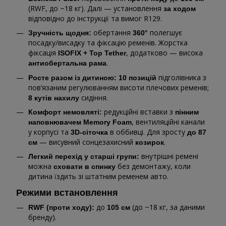
(RWF, до ~18 кг). Далі — установлення
за ходом
відповідно до інструкції та вимог R129.
обертання
полегшує
Зручність щодня:
360°
посадку/висадку та фіксацію ременів. Жорстка
фіксація
, додатково — висока
ISOFIX + Top Tether
.
антиобертальна рама
підголівника з
Росте разом із дитиною:
10 позицій
пов’язаним регулюванням висоти плечових ременів;
сидіння.
8 кутів нахилу
редукційні вставки з
Комфорт немовляті:
пінним
, вентиляційні канали
наповнювачем Memory Foam
у корпусі та
в оббивці. Для зросту
3D-сіточка
до 87
— висувний сонцезахисний
.
см
козирок
внутрішні ремені
Легкий перехід у старші групи:
можна
без демонтажу, коли
сховати в спинку
дитина їздить зі штатним ременем авто.
Режими встановлення
до
(до ~18 кг, за даними
RWF (проти ходу):
105 см
бренду).