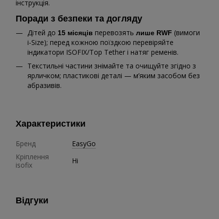
інструкція.
Поради з безпеки та догляду
Дітей до
перевозять
(вимоги
15 місяців
лише RWF
i-Size); перед кожною поїздкою перевіряйте
індикатори ISOFIX/Top Tether і натяг ременів.
Текстильні частини знімайте та очищуйте згідно з
ярличком; пластикові деталі — м’яким засобом без
абразивів.
Характеристики
Бренд
EasyGo
Кріплення
Ні
isofix
Відгуки