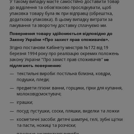
У такому випадку маєте самостійно доставити товар
до відділення та обов'язково прослідкувати, щоб
упаковка товару була як при відправці (обрешітка,
додаткова упаковка). В цьому випадку витрати за
пакування та зворотну доставку сплачуємо ми.
Повернення товару здійснюється відповідно до
Закону України «Про захист прав споживачів».
Згідно постанови Кабінету міністрів №172 від 19
березня 1994 року про реалізацію окремих положень
закону України "Про захист прав споживачів"
не
:
підлягають поверненню
текстильні вироби: постільна білизна, ковдри,
подушки, пледи;
предмети гігієни: ванни, горщики, гірки для купання,
молоковідсмоктувачі;
іграшки;
посуд: пустушки, соски, пляшки, виделки та ложки
косметичні засоби: дитячі шампуні, гелі, зубні щітки
та пасти, ножиці та розчіски;
панчішно-шкарпеткові вироби.