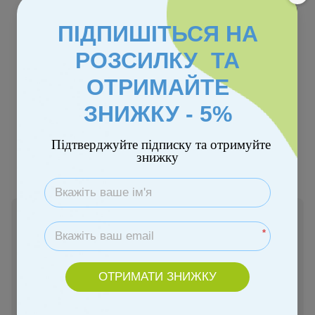
ПІДПИШІТЬСЯ НА
РОЗСИЛКУ ТА
ОТРИМАЙТЕ
ЗНИЖКУ - 5%
Колір
Підтверджуйте підписку та отримуйте
знижку
Немає в наявності
9 885 грн
*
ОТРИМАТИ ЗНИЖКУ
Повідомити, коли з'явиться