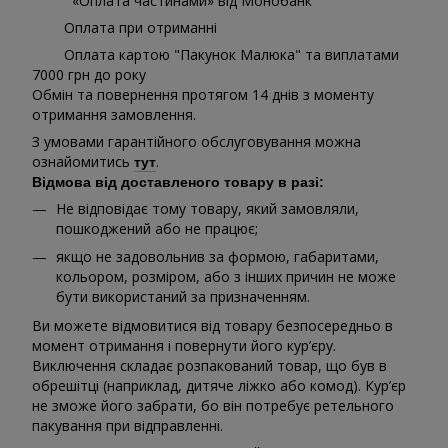
«Оплата частинами» від Монобанк
Оплата при отриманні
Оплата картою "Пакунок Малюка" та виплатами
7000 грн до року
Обмін та повернення протягом 14 днів з моменту
отримання замовлення.
З умовами гарантійного обслуговування можна
ознайомитись
.
тут
Відмова від доставленого товару в разі:
Не відповідає тому товару, який замовляли,
пошкоджений або не працює;
якщо не задовольнив за формою, габаритами,
кольором, розміром, або з інших причин не може
бути використаний за призначенням.
Ви можете відмовитися від товару безпосередньо в
момент отримання і повернути його кур’єру.
Виключення складає розпакований товар, що був в
обрешітці (наприклад, дитяче ліжко або комод). Кур’єр
не зможе його забрати, бо він потребує ретельного
пакування при відправленні.