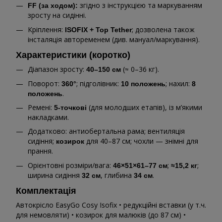
згідно з інструкцією та маркуванням
FF (за ходом):
зросту на сидінні.
Кріплення:
; дозволена також
ISOFIX + Top Tether
інсталяція автоременем (див. мануал/маркування).
Характеристики (коротко)
Діапазон зросту:
(≈ 0–36 кг).
40–150 см
Поворот:
; підголівник:
; нахил:
360°
10 положень
8
.
положень
Ремені:
(для молодших етапів), із м’якими
5-точкові
накладками.
Додатково: антиобертальна рама; вентиляція
сидіння;
для 40–87 см; чохли — знімні для
козирок
прання.
Орієнтовні розміри/вага:
;
;
46×51×61–77 см
≈15,2 кг
ширина сидіння
, глибина
.
32 см
34 см
Комплектація
Автокрісло EasyGo Cosy Isofix • редукційні вставки (у т.ч.
для немовляти) • козирок для малюків (до 87 см) •