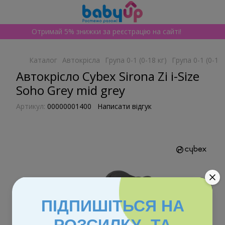
Отримай 5% знижки за реєстрацію на сайті!
Каталог
Автокрісла
Група 0-1 (0-18 кг)
Група 0-1 (0-18
Автокрісло Cybex Sirona Zi i-Size
Soho Grey mid grey
Артикул:
00000001400
Написати відгук
ПІДПИШІТЬСЯ НА