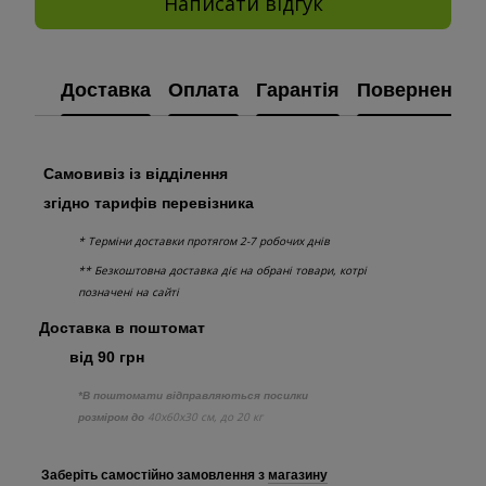
Написати відгук
Доставка
Оплата
Гарантія
Повернення
Самовивіз із відділення
згідно тарифів перевізника
* Терміни доставки протягом 2-7 робочих днів
** Безкоштовна доставка діє на обрані товари, котрі
позначені на сайті
Доставка в поштомат
від 90 грн
*В поштомати відправляються посилки
40х60х30 см, до 20 кг
розміром до
Заберіть самостійно
замовлення з
магазину