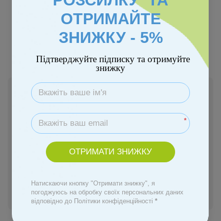
РОЗСИЛКУ ТА
ОТРИМАЙТЕ
ЗНИЖКУ - 5%
Підтверджуйте підписку та отримуйте
знижку
В наявності
23 600 грн
*
Купити
ОТРИМАТИ ЗНИЖКУ
Замовити швидко
Натискаючи кнопку "Отримати знижку", я
погоджуюсь на обробку своїх персональних даних
Увійти
для відображення персональної знижки
%
відповідно до Політики конфіденційності
*