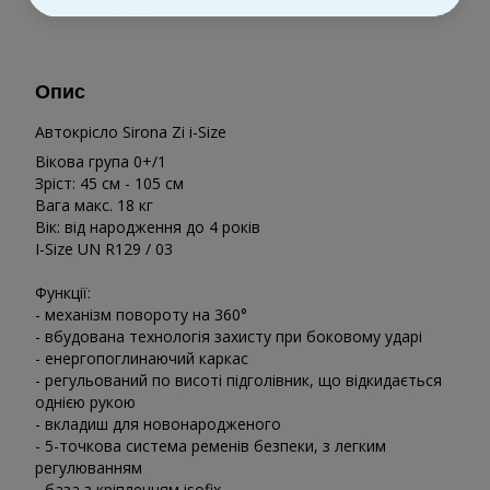
До обраного
Опис
Автокрісло Sirona Zi i-Size
Вікова група 0+/1
Зріст: 45 см - 105 см
Вага макс. 18 кг
Вік: від народження до 4 років
I-Size UN R129 / 03
Функції:
- механізм повороту на 360°
- вбудована технологія захисту при боковому ударі
- енергопоглинаючий каркас
- регульований по висоті підголівник, що відкидається
однією рукою
- вкладиш для новонародженого
- 5-точкова система ременів безпеки, з легким
регулюванням
- база з кріпленням isofix