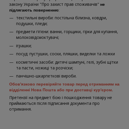
закону України "Про захист прав споживачів"
не
:
підлягають поверненню
текстильні вироби: постільна білизна, ковдри,
подушки, пледи;
предмети гігієни: ванни, горщики, гірки для купання,
молоковідсмоктувачі;
іграшки;
посуд: пустушки, соски, пляшки, виделки та ложки
косметичні засоби: дитячі шампуні, гелі, зубні щітки
та пасти, ножиці та розчіски;
панчішно-шкарпеткові вироби.
Обов'язково перевіряйте товар перед отриманням на
відділенні Нова Пошта або при доставці кур'єром.
Претензії на предмет бою і пошкодження товару не
приймаються після підписання документа про
отримання.