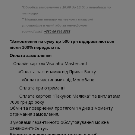
*Обробка замовлення з 10:00 до 18:00 з понеділка по
пятницю
** Наявність товару на певному магазині
уточнюйте в чаті, або за телефоном
+380 66 816 8333
горячої лінії
*Замовлення на суму до 500 грн відправляються
після 100% передплати.
Оплата замовлення
Онлайн картою Visa або Mastercard
«Оплата частинами» від ПриватБанку
«Оплата частинами» від Монобанк
Оплата при отриманні
Оплата картою "Пакунок Малюка" та виплатами
7000 грн до року
Обмін та повернення протягом 14 днів з моменту
отримання замовлення.
З умовами гарантійного обслуговування можна
ознайомитись
.
тут
Відмова від доставленого товару в разі: