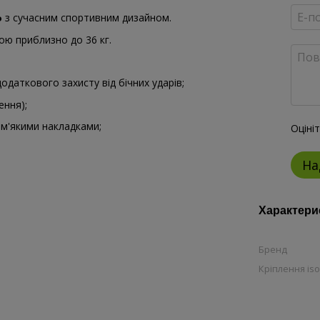
з сучасним спортивним дизайном.
o
гою приблизно до 36 кг.
одаткового захисту від бічних ударів;
ення);
з м'якими накладками;
Оціні
На
Характери
Бренд
Кріплення iso