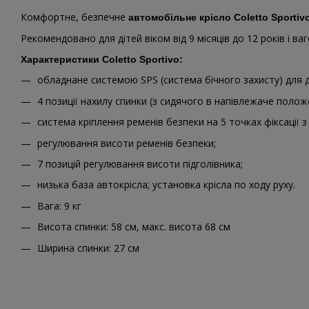
Комфортне, безпечне
автомобільне крісло Coletto Sportiv
Рекомендовано для дітей віком від 9 місяців до 12 років і ва
Характеристики Coletto Sportivo:
обладнане системою SPS (система бічного захисту) для д
4 позиції нахилу спинки (з сидячого в напівлежаче полож
система кріплення ременів безпеки на 5 точках фіксації 
регулювання висоти ременів безпеки;
7 позицій регулювання висоти підголівника;
низька база автокрісла; установка крісла по ходу руху.
Вага: 9 кг
Висота спинки: 58 см, макс. висота 68 см
Ширина спинки: 27 см