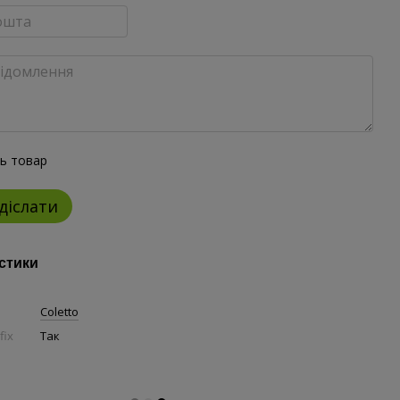
ть товар
діслати
стики
Coletto
fix
Так