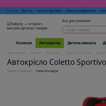
Перейти до основного контенту
Каталог
Про нас
Оплата і доставка
Обмін та повернення
Кон
Все для немовлят
Коляски
Автокрісла
Дитяча кімната
Д
Дитячі товари
Каталог
Автокрісла
Група 1-2-3 (9-36 кг)
Група 1
Автокрісло Coletto Sportivo 
Немає в наявності
Написати відгук