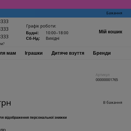
Бажання
8333
Графік роботи:
8333
Мій кошик
10:00–18:00
Будні:
8333
Вихідні
Сб-Нд:
ам?
ля мам
Іграшки
Дитяче взуття
Бренди
Артикул
00000001765
грн
В бажання
ля відображення персональної знижки
лір