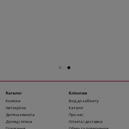
Каталог
Клієнтам
Коляски
Вхід до кабінету
Автокрісла
Каталог
Дитяча кімната
Про нас
Догляд і гігієна
Оплата і доставка
Годування
Обмін та повернення