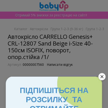
Отримай 5% знижки за реєстрацію на сайті!
Каталог
Автокрісла
Група 1-2-3 (9-36 кг)
Група 1-2-3 (9
Автокрісло CARRELLO Genesis+
CRL-12807 Sand Beige i-Size 40-
150см ISOFIX, поворот,
опор.стійка /1/
Артикул:
00000007560
Написати відгук
ПІДПИШІТЬСЯ НА
РОЗСИЛКУ ТА