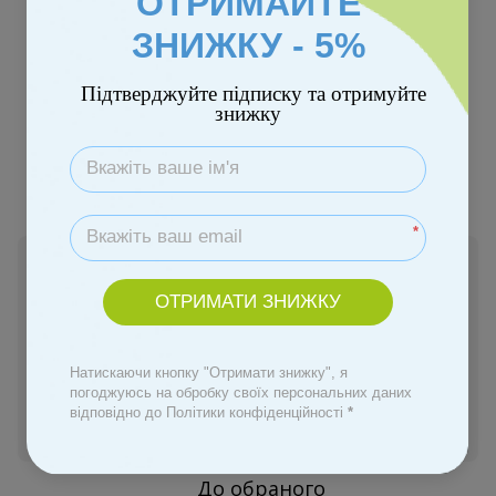
ОТРИМАЙТЕ
ЗНИЖКУ - 5%
Підтверджуйте підписку та отримуйте
знижку
Безкоштовна доставка
*
Немає в наявності
7 350 грн
ОТРИМАТИ ЗНИЖКУ
Повідомити, коли з'явиться
Натискаючи кнопку "Отримати знижку", я
погоджуюсь на обробку своїх персональних даних
відповідно до Політики конфіденційності
*
Увійти
для відображення персональної знижки
%
До обраного