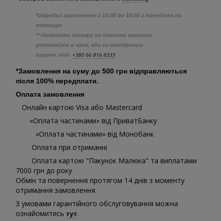
*Обробка замовлення з 10:00 до 18:00 з понеділка по
пятницю
** Наявність товару на певному магазині
уточнюйте в чаті, або за телефоном
+380 66 816 8333
горячої лінії
*Замовлення на суму до 500 грн відправляються
після 100% передплати.
Оплата замовлення
Онлайн картою Visa або Mastercard
«Оплата частинами» від ПриватБанку
«Оплата частинами» від Монобанк
Оплата при отриманні
Оплата картою "Пакунок Малюка" та виплатами
7000 грн до року
Обмін та повернення протягом 14 днів з моменту
отримання замовлення.
З умовами гарантійного обслуговування можна
ознайомитись
.
тут