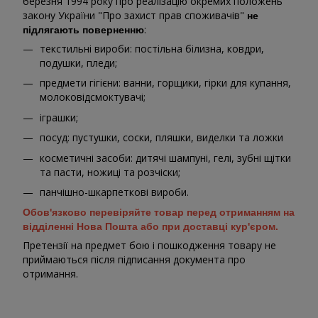
березня 1994 року про реалізацію окремих положень
закону України "Про захист прав споживачів"
не
:
підлягають поверненню
текстильні вироби: постільна білизна, ковдри,
подушки, пледи;
предмети гігієни: ванни, горщики, гірки для купання,
молоковідсмоктувачі;
іграшки;
посуд: пустушки, соски, пляшки, виделки та ложки
косметичні засоби: дитячі шампуні, гелі, зубні щітки
та пасти, ножиці та розчіски;
панчішно-шкарпеткові вироби.
Обов'язково перевіряйте товар перед отриманням на
відділенні Нова Пошта або при доставці кур'єром.
Претензії на предмет бою і пошкодження товару не
приймаються після підписання документа про
отримання.