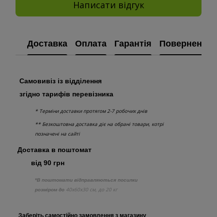
Написати відгук
Доставка
Оплата
Гарантія
Повернення
Самовивіз із відділення
згідно тарифів перевізника
* Терміни доставки протягом 2-7 робочих днів
** Безкоштовна доставка діє на обрані товари, котрі
позначені на сайті
Доставка в поштомат
від 90 грн
*В поштомати відправляються посилки
40х60х30 см, до 20 кг
розміром до
Заберіть самостійно
замовлення з
магазину