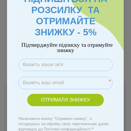
РОЗСИЛКУ ТА
ОТРИМАЙТЕ
ЗНИЖКУ - 5%
−8%
Підтверджуйте підписку та отримуйте
знижку
Колір
*
Немає в наявності
1 835 грн
ОТРИМАТИ ЗНИЖКУ
1 999 грн
Повідомити, коли з'явиться
Натискаючи кнопку "Отримати знижку", я
погоджуюсь на обробку своїх персональних даних
відповідно до Політики конфіденційності
*