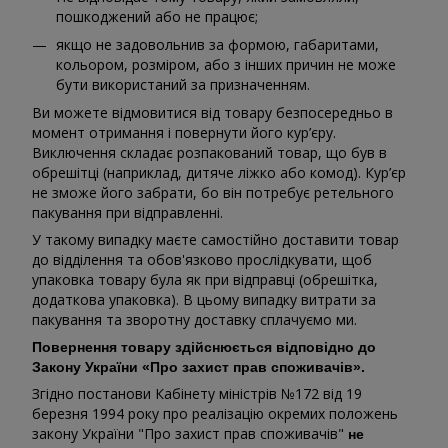
пошкоджений або не працює;
якщо не задовольнив за формою, габаритами,
кольором, розміром, або з інших причин не може
бути використаний за призначенням.
Ви можете відмовитися від товару безпосередньо в
момент отримання і повернути його кур’єру.
Виключення складає розпакований товар, що був в
обрешітці (наприклад, дитяче ліжко або комод). Кур’єр
не зможе його забрати, бо він потребує ретельного
пакування при відправленні.
У такому випадку маєте самостійно доставити товар
до відділення та обов'язково прослідкувати, щоб
упаковка товару була як при відправці (обрешітка,
додаткова упаковка). В цьому випадку витрати за
пакування та зворотну доставку сплачуємо ми.
Повернення товару здійснюється відповідно до
Закону України «Про захист прав споживачів».
Згідно постанови Кабінету міністрів №172 від 19
березня 1994 року про реалізацію окремих положень
закону України "Про захист прав споживачів"
не