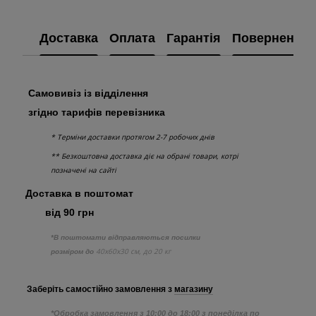
Доставка
Оплата
Гарантія
Повернення
Самовивіз із відділення
згідно тарифів перевізника
* Терміни доставки протягом 2-7 робочих днів
** Безкоштовна доставка діє на обрані товари, котрі
позначені на сайті
Доставка в поштомат
від 90 грн
*В поштомати відправляються посилки
40х60х30 см, до 20 кг
розміром до
Заберіть самостійно
замовлення з
магазину
*Обробка замовлення з 10:00 до 18:00 з понеділка по