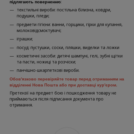
:
підлягають поверненню
текстильні вироби: постільна білизна, ковдри,
подушки, пледи;
предмети гігієни: ванни, горщики, гірки для купання,
молоковідсмоктувачі;
іграшки;
посуд: пустушки, соски, пляшки, виделки та ложки
косметичні засоби: дитячі шампуні, гелі, зубні щітки
та пасти, ножиці та розчіски;
панчішно-шкарпеткові вироби.
Обов'язково перевіряйте товар перед отриманням на
відділенні Нова Пошта або при доставці кур'єром.
Претензії на предмет бою і пошкодження товару не
приймаються після підписання документа про
отримання.