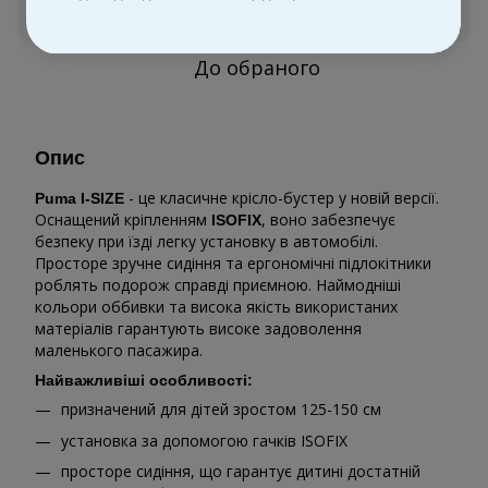
Увійти
для відображення персональної знижки
%
До обраного
Опис
- це класичне крісло-бустер у новій версії.
Puma I-SIZE
Оснащений кріпленням
, воно забезпечує
ISOFIX
безпеку при їзді легку установку в автомобілі.
Просторе зручне сидіння та ергономічні підлокітники
роблять подорож справді приємною. Наймодніші
кольори оббивки та висока якість використаних
матеріалів гарантують високе задоволення
маленького пасажира.
Найважливіші особливості:
призначений для дітей зростом 125-150 см
установка за допомогою гачків ISOFIX
просторе сидіння, що гарантує дитині достатній