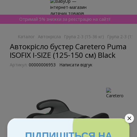
Отримай 5% знижки за реєстрацію на сайті!
Каталог
Автокрісла
Група 2-3 (15-36 кг)
Група 2-3 (15-
Автокрісло бустер Caretero Puma
ISOFIX I-SIZE (125-150 см) Black
Артикул:
00000006953
Написати відгук
ПІДПИШІТЬСЯ НА