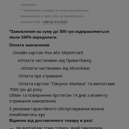
пятницю
** Наявність товару на певному магазині
уточнюйте в чаті, або за телефоном
+380 66 816 8333
горячої лінії
*Замовлення на суму до 500 грн відправляються
після 100% передплати.
Оплата замовлення
Онлайн картою Visa або Mastercard
«Оплата частинами» від ПриватБанку
«Оплата частинами» від Монобанк
Оплата при отриманні
Оплата картою "Пакунок Малюка" та виплатами
7000 грн до року
Обмін та повернення протягом 14 днів з моменту
отримання замовлення.
З умовами гарантійного обслуговування можна
ознайомитись
.
тут
Відмова від доставленого товару в разі:
Не відповідає тому товару, який замовляли,