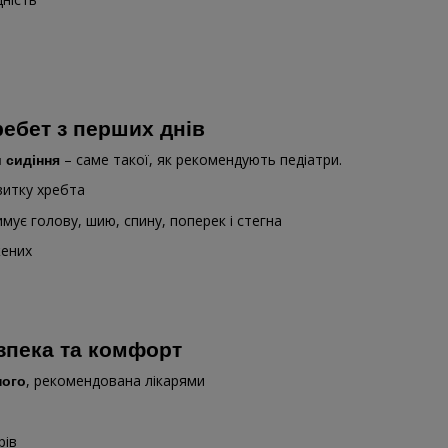
ребет з перших днів
– саме такої, як рекомендують педіатри.
и сидіння
витку хребта
имує голову, шию, спину, поперек і стегна
жених
езпека та комфорт
, рекомендована лікарями
ного
рів