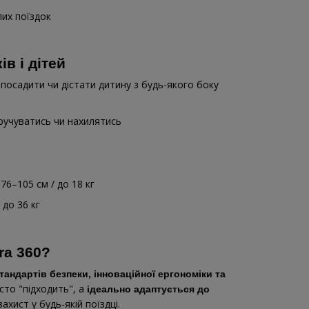
лих поїздок
в і дітей
 посадити чи дістати дитину з будь-якого боку
ручуватись чи нахилятись
/ 76–105 см / до 18 кг
 до 36 кг
ra 360?
андартів безпеки, інноваційної ергономіки та
сто "підходить", а
ідеально адаптується до
ахист у будь-якій поїздці.