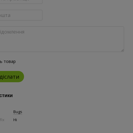
ть товар
діслати
стики
Bugs
fix
Ні