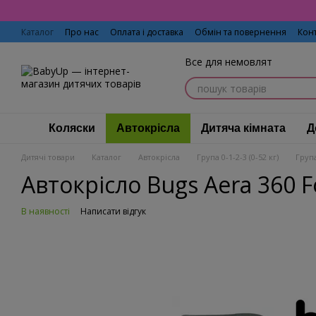
Перейти до основного контенту
Каталог
Про нас
Оплата і доставка
Обмін та повернення
Кон
Все для немовлят
Коляски
Автокрісла
Дитяча кімната
Д
Дитячі товари
Каталог
Автокрісла
Група 0-1-2-3 (0-52 кг)
Група
Автокрісло Bugs Aera 360 F
В наявності
Написати відгук