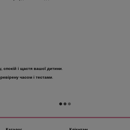
.
у, спокій і щастя вашої дитини
.
еревірену часом і тестами
Каталог
Клієнтам