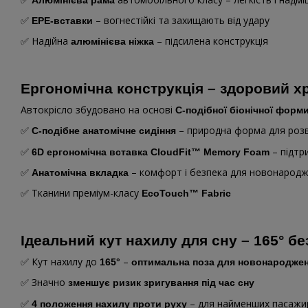
✅
– вогнестійкі та захищають від удару
EPE-вставки
✅ Надійна
– підсилена конструкція
алюмінієва ніжка
Ергономічна конструкція – здоровий х
Автокрісло збудовано на основі
C-подібної біонічної форм
✅
– природна форма для роз
C-подібне анатомічне сидіння
✅
– підтр
6D ергономічна вставка
CloudFit™ Memory Foam
✅
– комфорт і безпека для новонарод
Анатомічна вкладка
✅ Тканини преміум-класу
EcoTouch™ Fabric
Ідеальний кут нахилу для сну – 165° б
✅ Кут нахилу до
–
165°
оптимальна поза для новонародже
✅ Значно
зменшує ризик зригування під час сну
✅
– для найменших пасажи
4
положення нахилу проти руху