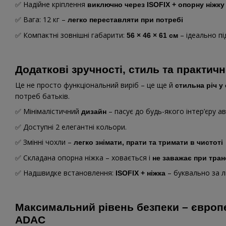
✅ Надійне кріплення
виключно через ISOFIX + опорну ніжку
✅ Вага: 12 кг –
легко переставляти при потребі
✅ Компактні зовнішні габарити:
– ідеально пі
56 × 46 × 61 см
Додаткові зручності, стиль та практичн
Це не просто функціональний виріб – це ще й
стильна річ у
потреб батьків.
✅ Мінімалістичний
– пасує до будь-якого інтер’єру а
дизайн
✅ Доступні 2 елегантні кольори.
✅ Змінні чохли –
легко знімати, прати та тримати в чистоті
✅ Складана опорна ніжка – ховається і
не заважає при тран
✅ Надшвидке встановлення:
– буквально за л
ISOFIX + ніжка
Максимальний рівень безпеки – європе
ADAC