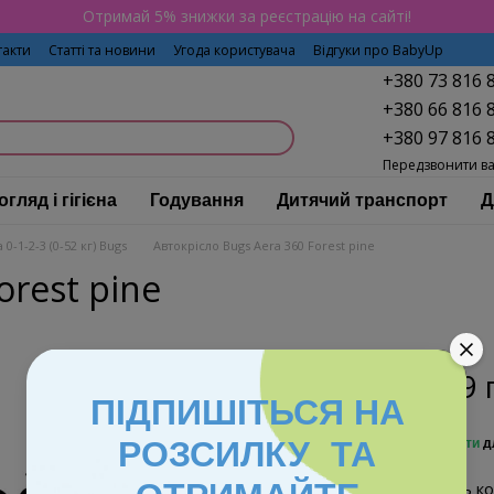
Отримай 5% знижки за реєстрацію на сайті!
такти
Статті та новини
Угода користувача
Відгуки про BabyUp
+380 73 816 
+380 66 816 
+380 97 816 
Передзвонити в
огляд і гігієна
Годування
Дитячий транспорт
Д
 0-1-2-3 (0-52 кг) Bugs
Автокрісло Bugs Aera 360 Forest pine
orest pine
7 899 
ПІДПИШІТЬСЯ НА
%
РОЗСИЛКУ ТА
Увійти
д
Виберіть ко