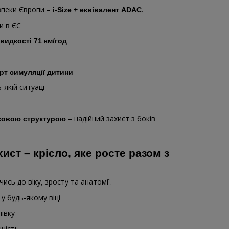
зпеки Європи –
.
i-Size + еквівалент ADAC
и в ЄС
швидкості 71 км/год
рт симуляції дитини
-якій ситуації
– надійний захист з боків
ковою структурою
ист – крісло, яке росте разом з
чись до віку, зросту та анатомії.
у будь-якому віці
івку
цність