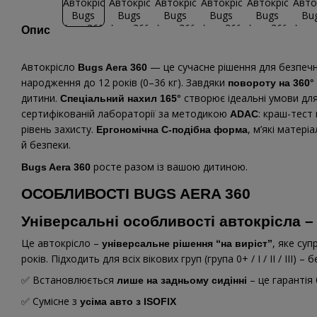
Опис
Автокрісло
— це сучасне рішення для безпечни
Bugs Aera 360
народження до 12 років (0–36 кг). Завдяки
повороту на 360°
дитини.
створює ідеальні умови дл
Спеціальний нахил 165°
сертифікованій лабораторії за методикою
: краш-тест
ADAC
рівень захисту.
, м’які матері
Ергономічна C-подібна форма
й безпеки.
росте разом із вашою дитиною.
Bugs Aera 360
ОСОБЛИВОСТІ BUGS AERA 360
Універсальні особливості автокрісла –
Це автокрісло –
, яке су
універсальне рішення “на виріст”
років. Підходить для всіх вікових груп (група 0+ / I / II / III)
✅ Встановлюється
– це гарантія
лише на задньому сидінні
✅ Сумісне з
усіма авто з ISOFIX