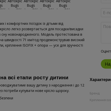
х і комфортних поїздок із дітьми від
крісло легко розвертається для посадки/висадки
я сну новонародженого. Модель протестована в
 на швидкості 71 км/год продемонстрував високий
али, кріплення ISOFIX + опора — усе для зручності
Оціні
На
 на всі етапи росту дитини
Характери
проводжуватиме вашу дитину з народження і до 12
 – без потреби купувати нове крісло щороку.
Бренд
 безпеки
Кріплення iso