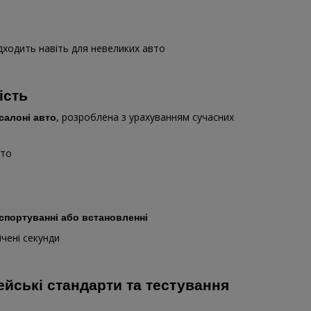
дходить навіть для невеликих авто
ість
, розроблена з урахуванням сучасних
 салоні авто
вто
спортуванні або встановленні
ічені секунди
йські стандарти та тестування