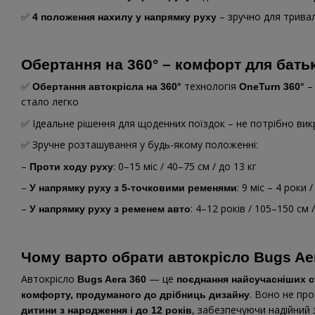
✅
– зручно для трива
4 положення нахилу у напрямку руху
Обертання на 360° – комфорт для батькі
✅
технологія
–
Обертання автокрісла на 360°
OneTurn 360°
стало легко
✅ Ідеальне рішення для щоденних поїздок – не потрібно вик
✅ Зручне розташування у будь-якому положенні:
–
: 0–15 міс / 40–75 см / до 13 кг
Проти ходу руху
–
: 9 міс – 4 роки 
У напрямку руху з 5-точковими ременями
–
: 4–12 років / 105–150 см /
У напрямку руху з ременем авто
Чому варто обрати автокрісло Bugs Ae
Автокрісло
— це
Bugs Aera 360
поєднання найсучасніших ст
. Воно не про
комфорту, продуманого до дрібниць дизайну
, забезпечуючи надійний з
дитини з народження і до 12 років