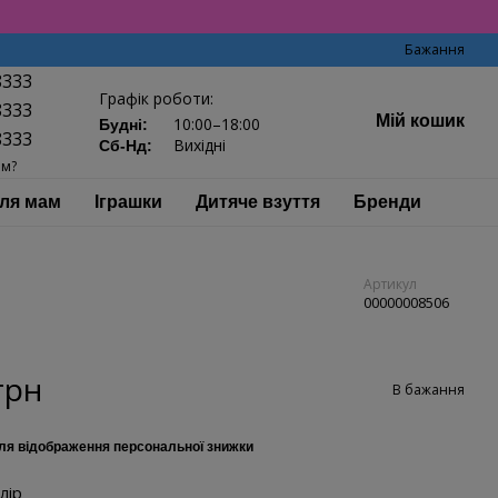
Бажання
8333
Графік роботи:
8333
Мій кошик
10:00–18:00
Будні:
8333
Вихідні
Сб-Нд:
ам?
ля мам
Іграшки
Дитяче взуття
Бренди
Артикул
00000008506
грн
В бажання
ля відображення персональної знижки
лір