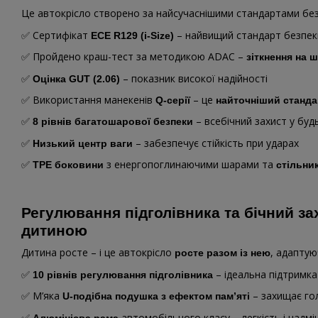
Це автокрісло створено за найсучаснішими стандартами бе
✅ Сертифікат
– найвищий стандарт безпек
ECE R129 (i-Size)
✅ Пройдено краш-тест за методикою ADAC –
зіткнення на 
✅
– показник високої надійності
Оцінка GUT (2.06)
✅ Використання манекенів
– це
Q-серії
найточніший станда
✅
– всебічний захист у будь
8 рівнів багатошарової безпеки
✅
– забезпечує стійкість при ударах
Низький центр ваги
✅
з енергопоглинаючими шарами та
TPE боковини
стільни
Регулювання підголівника та бічний зах
дитиною
Дитина росте – і це автокрісло
, адаптую
росте разом із нею
✅
– ідеальна підтримка 
10 рівнів регулювання підголівника
✅ М’яка
– захищає гол
U-подібна подушка з ефектом пам’яті
✅
автомобільного класу – легкість і надмі
Алюмінієва рама