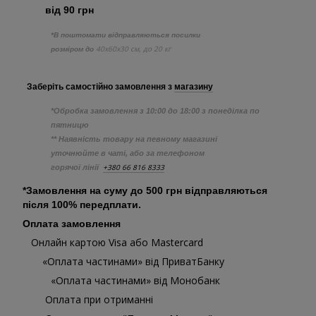
від 90 грн
*В поштомати відправляються посилки
40х60х30 см, до 20 кг
розміром до
Заберіть самостійно
замовлення з
магазину
*Обробка замовлення з 10:00 до 18:00 з понеділка по
пятницю
** Наявність товару на певному магазині
уточнюйте в чаті, або за телефоном
+380 66 816 8333
горячої лінії
*Замовлення на суму до 500 грн відправляються
після 100% передплати.
Оплата замовлення
Онлайн картою Visa або Mastercard
«Оплата частинами» від ПриватБанку
«Оплата частинами» від Монобанк
Оплата при отриманні