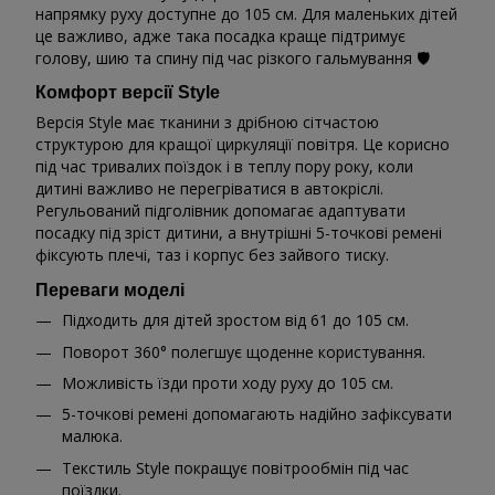
напрямку руху доступне до 105 см. Для маленьких дітей
це важливо, адже така посадка краще підтримує
голову, шию та спину під час різкого гальмування 🛡️
Комфорт версії Style
Версія Style має тканини з дрібною сітчастою
структурою для кращої циркуляції повітря. Це корисно
під час тривалих поїздок і в теплу пору року, коли
дитині важливо не перегріватися в автокріслі.
Регульований підголівник допомагає адаптувати
посадку під зріст дитини, а внутрішні 5-точкові ремені
фіксують плечі, таз і корпус без зайвого тиску.
Переваги моделі
Підходить для дітей зростом від 61 до 105 см.
Поворот 360° полегшує щоденне користування.
Можливість їзди проти ходу руху до 105 см.
5-точкові ремені допомагають надійно зафіксувати
малюка.
Текстиль Style покращує повітрообмін під час
поїздки.