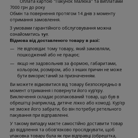
Оплата картою "Пакунок Малюка" та виплатами
7000 грн до року
Обмін та повернення протягом 14 днів з моменту
отримання замовлення.
З умовами гарантійного обслуговування можна
ознайомитись
.
тут
Відмова від доставленого товару в разі:
Не відповідає тому товару, який замовляли,
пошкоджений або не працює;
якщо не задовольнив за формою, габаритами,
кольором, розміром, або з інших причин не може
бути використаний за призначенням.
Ви можете відмовитися від товару безпосередньо в
момент отримання і повернути його кур’єру.
Виключення складає розпакований товар, що був в
обрешітці (наприклад, дитяче ліжко або комод). Кур’єр
не зможе його забрати, бо він потребує ретельного
пакування при відправленні.
У такому випадку маєте самостійно доставити товар
до відділення та обов'язково прослідкувати, щоб
упаковка товару була як при відправці (обрешітка,