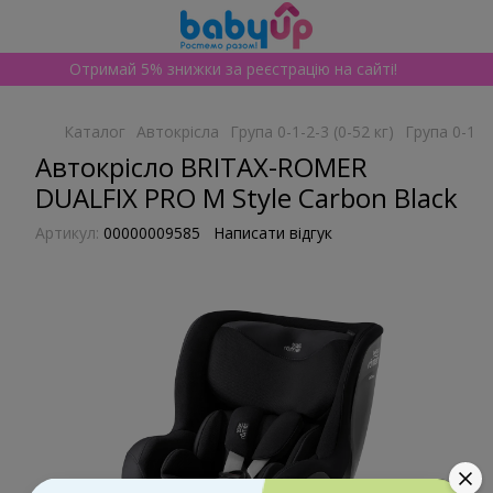
Отримай 5% знижки за реєстрацію на сайті!
Каталог
Автокрісла
Група 0-1-2-3 (0-52 кг)
Група 0-1-2-
Автокрісло BRITAX-ROMER
DUALFIX PRO M Style Carbon Black
Артикул:
00000009585
Написати відгук