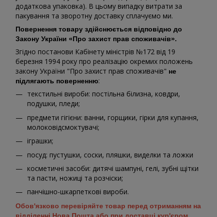
додаткова упаковка). В цьому випадку витрати за
пакування та зворотну доставку сплачуємо ми.
Повернення товару здійснюється відповідно до
Закону України «Про захист прав споживачів».
Згідно постанови Кабінету міністрів №172 від 19
березня 1994 року про реалізацію окремих положень
закону України "Про захист прав споживачів"
не
:
підлягають поверненню
текстильні вироби: постільна білизна, ковдри,
подушки, пледи;
предмети гігієни: ванни, горщики, гірки для купання,
молоковідсмоктувачі;
іграшки;
посуд: пустушки, соски, пляшки, виделки та ложки
косметичні засоби: дитячі шампуні, гелі, зубні щітки
та пасти, ножиці та розчіски;
панчішно-шкарпеткові вироби.
Обов'язково перевіряйте товар перед отриманням на
відділенні Нова Пошта або при доставці кур'єром.