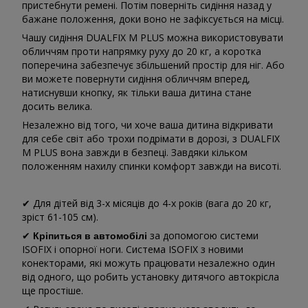
пристебнути ремені. Потім поверніть сидіння назад у
бажане положення, доки воно не зафіксується на місці.
Чашу сидіння DUALFIX M PLUS можна використовувати
обличчям проти напрямку руху до 20 кг, а коротка
поперечина забезпечує збільшений простір для ніг. Або
ви можете повернути сидіння обличчям вперед,
натиснувши кнопку, як тільки ваша дитина стане
досить велика.
Незалежно від того, чи хоче ваша дитина відкривати
для себе світ або трохи подрімати в дорозі, з DUALFIX
M PLUS вона завжди в безпеці. Завдяки кільком
положенням нахилу спинки комфорт завжди на висоті.
✔ Для дітей від 3-х місяців до 4-х років (вага до 20 кг,
зріст 61-105 см).
✔
за допомогою системи
Кріпиться в автомобілі
ISOFIX і опорної ноги. Система ISOFIX з новими
конекторами, які можуть працювати незалежно один
від одного, що робить установку дитячого автокрісла
ще простіше.