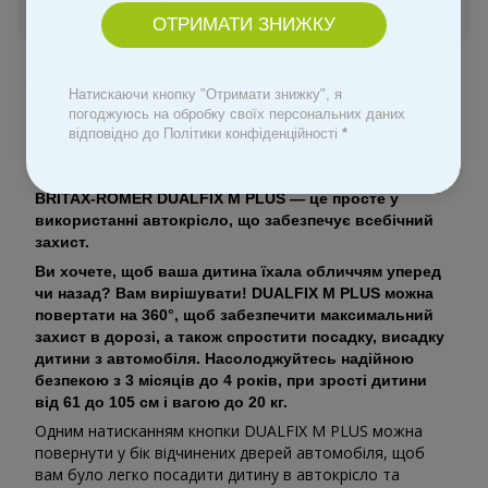
Увійти
для відображення персональної знижки
%
ОТРИМАТИ ЗНИЖКУ
До обраного
Натискаючи кнопку "Отримати знижку", я
погоджуюсь на обробку своїх персональних даних
відповідно до Політики конфіденційності
*
Опис
BRITAX-ROMER DUALFIX M PLUS — це просте у
використанні автокрісло, що забезпечує всебічний
захист.
Ви хочете, щоб ваша дитина їхала обличчям уперед
чи назад? Вам вирішувати! DUALFIX M PLUS можна
повертати на 360°, щоб забезпечити максимальний
захист в дорозі, а також спростити посадку, висадку
дитини з автомобіля. Насолоджуйтесь надійною
безпекою з 3 місяців до 4 років, при зрості дитини
від 61 до 105 см і вагою до 20 кг.
Одним натисканням кнопки DUALFIX M PLUS можна
повернути у бік відчинених дверей автомобіля, щоб
вам було легко посадити дитину в автокрісло та