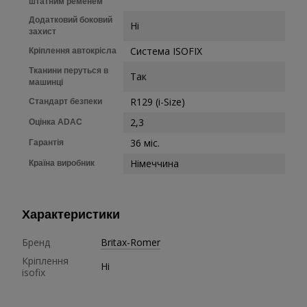
штатним ременем
Додатковий боковий
Ні
захист
Система ISOFIX
Кріплення автокрісла
Тканини перуться в
Так
машинці
R129 (i-Size)
Стандарт безпеки
2,3
Оцінка ADAC
36 міс.
Гарантія
Німеччина
Країна виробник
Характеристики
Бренд
Britax-Romer
Кріплення
Ні
isofix