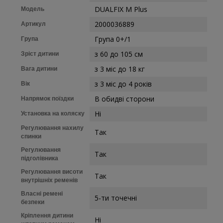
DUALFIX M Plus
Модель
2000036889
Артикул
Група 0+/1
Група
з 60 до 105 см
Зріст дитини
з 3 міс до 18 кг
Вага дитини
з 3 міс до 4 років
Вік
В обидві сторони
Напрямок поїздки
Ні
Установка на коляску
Регулювання нахилу
Так
спинки
Регулювання
Так
підголівника
Регулювання висоти
Так
внутрішніх ременів
Власні ремені
5-ти точечні
безпеки
Кріплення дитини
Ні