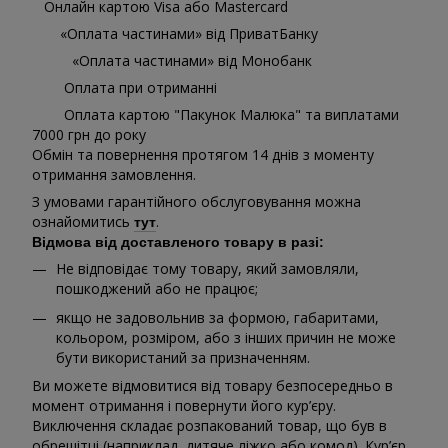
Онлайн картою Visa або Mastercard
«Оплата частинами» від ПриватБанку
«Оплата частинами» від Монобанк
Оплата при отриманні
Оплата картою "Пакунок Малюка" та виплатами
7000 грн до року
Обмін та повернення протягом 14 днів з моменту
отримання замовлення.
З умовами гарантійного обслуговування можна
ознайомитись
.
тут
Відмова від доставленого товару в разі:
Не відповідає тому товару, який замовляли,
пошкоджений або не працює;
якщо не задовольнив за формою, габаритами,
кольором, розміром, або з інших причин не може
бути використаний за призначенням.
Ви можете відмовитися від товару безпосередньо в
момент отримання і повернути його кур’єру.
Виключення складає розпакований товар, що був в
обрешітці (наприклад, дитяче ліжко або комод). Кур’єр