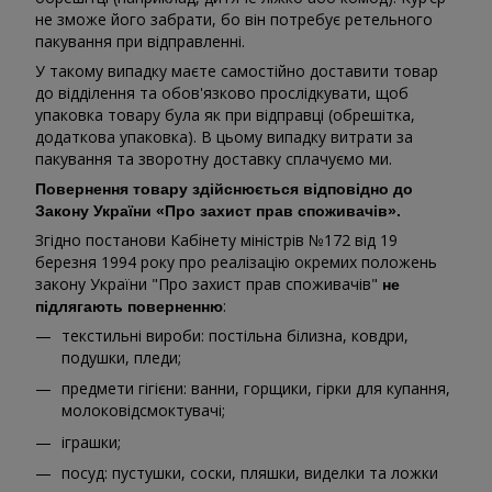
не зможе його забрати, бо він потребує ретельного
пакування при відправленні.
У такому випадку маєте самостійно доставити товар
до відділення та обов'язково прослідкувати, щоб
упаковка товару була як при відправці (обрешітка,
додаткова упаковка). В цьому випадку витрати за
пакування та зворотну доставку сплачуємо ми.
Повернення товару здійснюється відповідно до
Закону України «Про захист прав споживачів».
Згідно постанови Кабінету міністрів №172 від 19
березня 1994 року про реалізацію окремих положень
закону України "Про захист прав споживачів"
не
:
підлягають поверненню
текстильні вироби: постільна білизна, ковдри,
подушки, пледи;
предмети гігієни: ванни, горщики, гірки для купання,
молоковідсмоктувачі;
іграшки;
посуд: пустушки, соски, пляшки, виделки та ложки