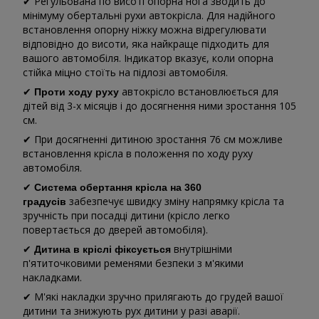
✔ Регульована по висоті опорна нога зводить до
мінімуму обертальні рухи автокрісла. Для надійного
встановлення опорну ніжку можна відрегулювати
відповідно до висоти, яка найкраще підходить для
вашого автомобіля. Індикатор вказує, коли опорна
стійка міцно стоїть на підлозі автомобіля.
✔
автокрісло встановлюється для
Проти ходу руху
дітей від 3-х місяців і до досягнення ними зростання 105
см.
✔ При досягненні дитиною зростання 76 см можливе
встановлення крісла в положення по ходу руху
автомобіля.
✔
Система обертання крісла на 360
забезпечує швидку зміну напрямку крісла та
градусів
зручність при посадці дитини (крісло легко
повертається до дверей автомобіля).
✔
внутрішніми
Дитина в кріслі фіксується
п'ятиточковими ременями безпеки з м'якими
накладками.
✔ М'які накладки зручно прилягають до грудей вашої
дитини та знижують рух дитини у разі аварії.