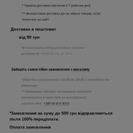
* Терміни доставки протягом 2-7 робочих днів
** Безкоштовна доставка діє на обрані товари, котрі
позначені на сайті
Доставка в поштомат
від 90 грн
*В поштомати відправляються посилки
40х60х30 см, до 20 кг
розміром до
Заберіть самостійно
замовлення з
магазину
*Обробка замовлення з 10:00 до 18:00 з понеділка по
пятницю
** Наявність товару на певному магазині
уточнюйте в чаті, або за телефоном
+380 66 816 8333
горячої лінії
*Замовлення на суму до 500 грн відправляються
після 100% передплати.
Оплата замовлення