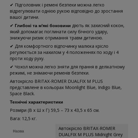
✔ Підголовник і ремені безпеки можна легко
відрегулювати однією рукою відповідно до зростання
вашої дитини.
✔
діють як захисний кокон,
Глибокі та м'які боковини
який допомагає поглинати силу бічного удару,
знижуючи ризик отримання травм дитиною.
✔ Для комфортного відпочинку малюка крісло
регулюється за нахилом у 4 положеннях по ходу і 4
проти ходу руху.
✔ Чохол можна легко зняти для прання в делікатному
режимі, не знімаючи ременів безпеки.
Автокрісло BRITAX-ROMER DUALFIX M PLUS
представлене в кольорах Moonlight Blue, Indigo Blue,
Space Black.
Технічні характеристики
Розміри (В х Ш х Г) 59,5 – 73 х 43,5 х 65 см.
Вага: 12,5 кг.
Автокрісло BRITAX-ROMER
Назва
DUALFIX M PLUS Midnight Grey