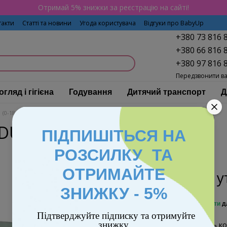
Отримай 5% знижки за реєстрацію на сайті!
такти
Статті та новини
Угода користувача
Відгуки про BabyUp
+380 73 816 
+380 66 816 
+380 97 816 
Передзвонити в
огляд і гігієна
Годування
Дитячий транспорт
Д
 (0-18 кг) Britax-Romer
Автокрісло BRITAX-ROMER DUALFIX 5Z Jade Green
DUALFIX 5Z Jade Green
ПІДПИШІТЬСЯ НА
РОЗСИЛКУ ТА
ОТРИМАЙТЕ
Ціну 
ЗНИЖКУ - 5%
%
Увійти
д
Підтверджуйте підписку та отримуйте
знижку
Виберіть ко