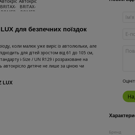
LUX для безпечних поїздок
оду, коли малюк уже виріс із автолюльки, але
ідходить для дітей зростом від 61 до 105 см,
стандарту i-Size / UN R129 і розраховане на
ь автокрісло дитяче не лише за ціною чи
Оціні
Z LUX
На
Характери
Бренд