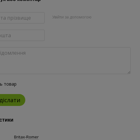
Увійти за допомогою
ть товар
діслати
стики
Britax-Romer