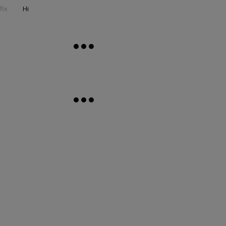
fix
Ні