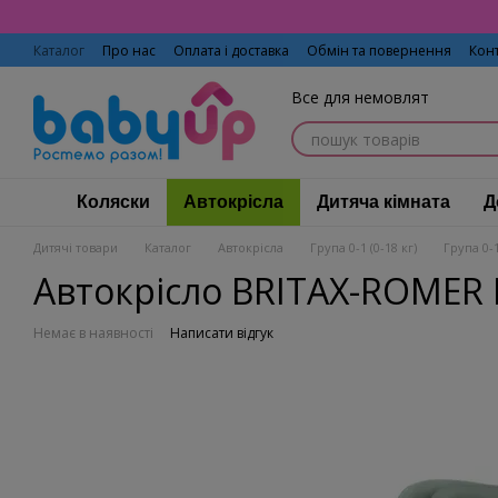
Перейти до основного контенту
Каталог
Про нас
Оплата і доставка
Обмін та повернення
Кон
Все для немовлят
Коляски
Автокрісла
Дитяча кімната
Д
Дитячі товари
Каталог
Автокрісла
Група 0-1 (0-18 кг)
Група 0-1
Автокрісло BRITAX-ROMER 
Немає в наявності
Написати відгук