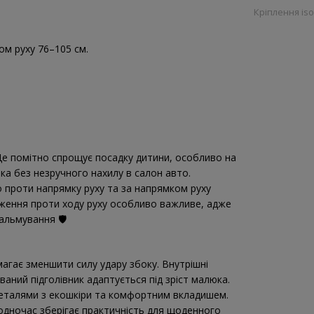
Кріплення iso
ом руху 76–105 см.
 Це помітно спрощує посадку дитини, особливо на
ка без незручного нахилу в салон авто.
 проти напрямку руху та за напрямком руху
оження проти ходу руху особливо важливе, адже
альмування 🛡️
магає зменшити силу удару збоку. Внутрішні
аний підголівник адаптується під зріст малюка.
деталями з екошкіри та комфортним вкладишем.
одночас зберігає практичність для щоденного