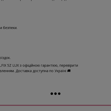
м безпеки.
їздок.
IX 5Z LUX з офіційною гарантією, перевірити
овленням. Доставка доступна по Україні 🚚