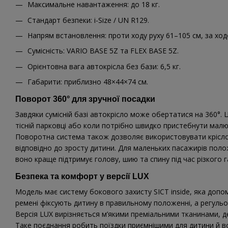
Максимальне навантаження: до 18 кг.
Стандарт безпеки: i-Size / UN R129.
Напрям встановлення: проти ходу руху 61–105 см, за ход
Сумісність: VARIO BASE 5Z та FLEX BASE 5Z.
Орієнтовна вага автокрісла без бази: 6,5 кг.
Габарити: приблизно 48×44×74 см.
Поворот 360° для зручної посадки
Завдяки сумісній базі автокрісло може обертатися на 360°.
тісній парковці або коли потрібно швидко пристебнути малю
Поворотна система також дозволяє використовувати крісло
відповідно до зросту дитини. Для маленьких пасажирів пол
воно краще підтримує голову, шию та спину під час різкого г
Безпека та комфорт у версії LUX
Модель має систему бокового захисту SICT inside, яка допо
ремені фіксують дитину в правильному положенні, а регульов
Версія LUX вирізняється м’якими преміальними тканинами, 
Таке поєднання робить поїздки приємнішими для дитини й в