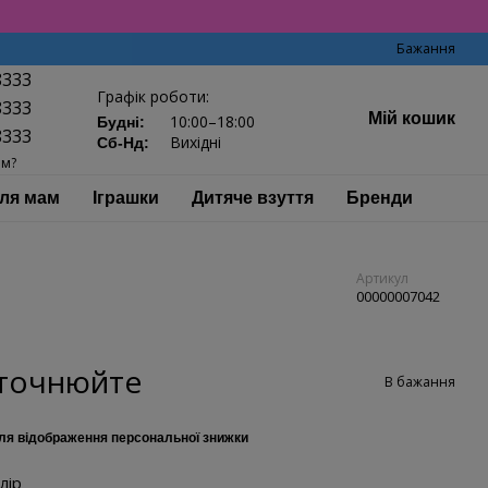
Бажання
8333
Графік роботи:
8333
Мій кошик
10:00–18:00
Будні:
8333
Вихідні
Сб-Нд:
ам?
ля мам
Іграшки
Дитяче взуття
Бренди
Артикул
00000007042
уточнюйте
В бажання
ля відображення персональної знижки
лір