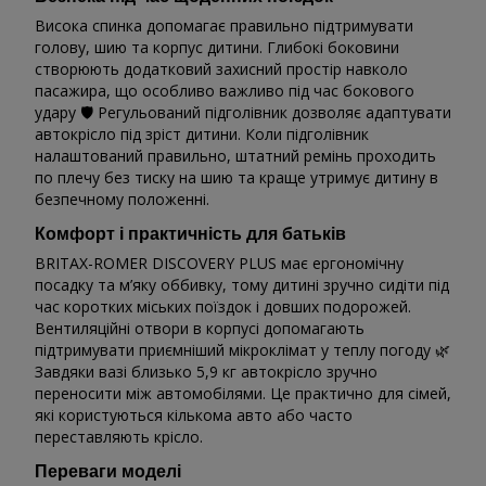
Висока спинка допомагає правильно підтримувати
голову, шию та корпус дитини. Глибокі боковини
створюють додатковий захисний простір навколо
пасажира, що особливо важливо під час бокового
удару 🛡️ Регульований підголівник дозволяє адаптувати
автокрісло під зріст дитини. Коли підголівник
налаштований правильно, штатний ремінь проходить
по плечу без тиску на шию та краще утримує дитину в
безпечному положенні.
Комфорт і практичність для батьків
BRITAX-ROMER DISCOVERY PLUS має ергономічну
посадку та м’яку оббивку, тому дитині зручно сидіти під
час коротких міських поїздок і довших подорожей.
Вентиляційні отвори в корпусі допомагають
підтримувати приємніший мікроклімат у теплу погоду 🌿
Завдяки вазі близько 5,9 кг автокрісло зручно
переносити між автомобілями. Це практично для сімей,
які користуються кількома авто або часто
переставляють крісло.
Переваги моделі