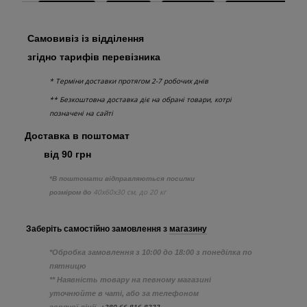
Самовивіз із відділення
згідно тарифів перевізника
* Терміни доставки протягом 2-7 робочих днів
** Безкоштовна доставка діє на обрані товари, котрі
позначені на сайті
Доставка в поштомат
від 90 грн
*В поштомати відправляються посилки
40х60х30 см, до 20 кг
розміром до
Заберіть самостійно
замовлення з
магазину
*Обробка замовлення з 10:00 до 18:00 з понеділка по
пятницю
** Наявність товару на певному магазині
уточнюйте в чаті, або за телефоном