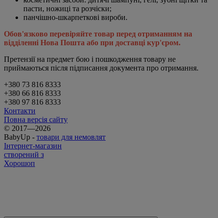
пасти, ножиці та розчіски;
панчішно-шкарпеткові вироби.
Обов'язково перевіряйте товар перед отриманням на
відділенні Нова Пошта або при доставці кур'єром.
Претензії на предмет бою і пошкодження товару не
приймаються після підписання документа про отримання.
+380 73 816 8333
+380 66 816 8333
+380 97 816 8333
Контакти
Повна версія сайту
© 2017—2026
BabyUp -
товари для немовлят
Інтернет-магазин
створений з
Хорошоп