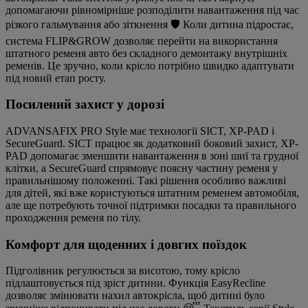
допомагаючи рівномірніше розподілити навантаження під час
різкого гальмування або зіткнення 🛡️ Коли дитина підростає,
система FLIP&GROW дозволяє перейти на використання
штатного ременя авто без складного демонтажу внутрішніх
ременів. Це зручно, коли крісло потрібно швидко адаптувати
під новий етап росту.
Посилений захист у дорозі
ADVANSAFIX PRO Style має технології SICT, XP-PAD і
SecureGuard. SICT працює як додатковий боковий захист, XP-
PAD допомагає зменшити навантаження в зоні шиї та грудної
клітки, а SecureGuard спрямовує поясну частину ременя у
правильнішому положенні. Такі рішення особливо важливі
для дітей, які вже користуються штатним ременем автомобіля,
але ще потребують точної підтримки посадки та правильного
проходження ременя по тілу.
Комфорт для щоденних і довгих поїздок
Підголівник регулюється за висотою, тому крісло
підлаштовується під зріст дитини. Функція EasyRecline
дозволяє змінювати нахил автокрісла, щоб дитині було