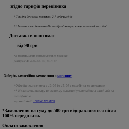
згідно тарифів перевізника
* Терміни доставки протягом 2-7 робочих днів
** Безкоштовна доставка діє на обрані товари, котрі позначені на сайті
Доставка в поштомат
від 90 грн
*В поштомати відправляються посилки
розміром до
40х60х30 см, до 20 кг
Заберіть самостійно
замовлення з
магазину
*Обробка замовлення з 10:00 до 18:00 з понеділка по пятницю
** Наявність товару на певному магазині уточнюйте в чаті, або за
телефоном
горячої лінії
+380 66 816 8333
*Замовлення на суму до 500 грн відправляються після
100% передплати.
Оплата замовлення