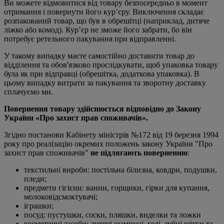
Ви можете відмовитися від товару безпосередньо в момент
отримання і повернути його кур’єру. Виключення складає
розпакований товар, що був в обрешітці (наприклад, дитяче
ліжко або комод). Кур’єр не зможе його забрати, бо він
потребує ретельного пакування при відправленні.
У такому випадку маєте самостійно доставити товар до
відділення та обов'язково прослідкувати, щоб упаковка товару
була як при відправці (обрешітка, додаткова упаковка). В
цьому випадку витрати за пакування та зворотну доставку
сплачуємо ми.
Повернення товару здійснюється відповідно до Закону
України «Про захист прав споживачів».
Згідно постанови Кабінету міністрів №172 від 19 березня 1994
року про реалізацію окремих положень закону України "Про
захист прав споживачів"
не підлягають поверненню
:
текстильні вироби: постільна білизна, ковдри, подушки,
пледи;
предмети гігієни: ванни, горщики, гірки для купання,
молоковідсмоктувачі;
іграшки;
посуд: пустушки, соски, пляшки, виделки та ложки
косметичні засоби: дитячі шампуні, гелі, зубні щітки та