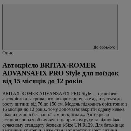
До обраного
Опис
Автокрісло BRITAX-ROMER
ADVANSAFIX PRO Style для поїздок
від 15 місяців до 12 років
BRITAX-ROMER ADVANSAFIX PRO Style — це дитяче
автокрісло для тривалого використання, яке адаптується до
росту дитини від 76 до 150 см. Модель підходить орієнтовно з
15 місяців до 12 років, тому допомагає закрити одразу кілька
вікових етапів без частої заміни крісла 🚗 Автокрісло
встановлюється обличчям за напрямком руху та відповідає
сучасному стандарту безпеки i-Size UN R129. Для батьків це
важливий критерій, адже стандарт враховує зріст дитини,