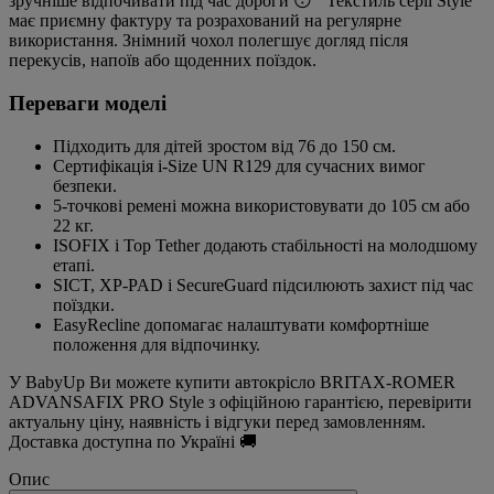
зручніше відпочивати під час дороги 😴 Текстиль серії Style
має приємну фактуру та розрахований на регулярне
використання. Знімний чохол полегшує догляд після
перекусів, напоїв або щоденних поїздок.
Переваги моделі
Підходить для дітей зростом від 76 до 150 см.
Сертифікація i-Size UN R129 для сучасних вимог
безпеки.
5-точкові ремені можна використовувати до 105 см або
22 кг.
ISOFIX і Top Tether додають стабільності на молодшому
етапі.
SICT, XP-PAD і SecureGuard підсилюють захист під час
поїздки.
EasyRecline допомагає налаштувати комфортніше
положення для відпочинку.
У BabyUp Ви можете купити автокрісло BRITAX-ROMER
ADVANSAFIX PRO Style з офіційною гарантією, перевірити
актуальну ціну, наявність і відгуки перед замовленням.
Доставка доступна по Україні 🚚
Опис