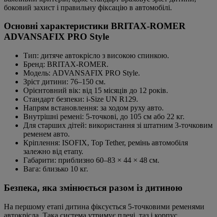
боковий захист і правильну фіксацію в автомобілі.
Основні характеристики BRITAX-ROMER
ADVANSAFIX PRO Style
Тип: дитяче автокрісло з високою спинкою.
Бренд: BRITAX-ROMER.
Модель: ADVANSAFIX PRO Style.
Зріст дитини: 76–150 см.
Орієнтовний вік: від 15 місяців до 12 років.
Стандарт безпеки: i-Size UN R129.
Напрям встановлення: за ходом руху авто.
Внутрішні ремені: 5-точкові, до 105 см або 22 кг.
Для старших дітей: використання зі штатним 3-точковим
ременем авто.
Кріплення: ISOFIX, Top Tether, ремінь автомобіля
залежно від етапу.
Габарити: приблизно 60–83 × 44 × 48 см.
Вага: близько 10 кг.
Безпека, яка змінюється разом із дитиною
На першому етапі дитина фіксується 5-точковими ременями
автокрісла. Така система утримує плечі, таз і корпус,