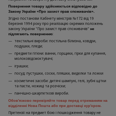
Повернення товару здійснюється відповідно до
Закону України «Про захист прав споживачів».
Згідно постанови Кабінету міністрів №172 від 19
березня 1994 року про реалізацію окремих положень
закону України "Про захист прав споживачів"
не
:
підлягають поверненню
текстильні вироби: постільна білизна, ковдри,
подушки, пледи;
предмети гігієни: ванни, горщики, гірки для купання,
молоковідсмоктувачі;
іграшки;
посуд: пустушки, соски, пляшки, виделки та ложки
косметичні засоби: дитячі шампуні, гелі, зубні щітки
та пасти, ножиці та розчіски;
панчішно-шкарпеткові вироби.
Обов'язково перевіряйте товар перед отриманням на
відділенні Нова Пошта або при доставці кур'єром.
Претензії на предмет бою і пошкодження товару не