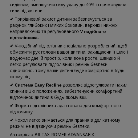
сидінням, зменшуючи силу удару до 40% і спрямовуючи
сили від дитини.
Трирівневий захист дитини забезпечується за
✔
рахунок глибоких і м'яких боковин, верхніх і нижніх
направляючих та регульованого
V-подібного
підголівника.
V-подібний підголівник спеціально розроблений, щоб
✔
обмежити рух голови вашої дитини, захищаючи її шию і
водночас дає їй простір, коли вона росте. Швидко й
легко регулювати підголівник і ремінь безпеки
одночасно, тому вашій дитині буде комфортно в будь-
якому віці.
дозволяє відрегулювати нахил
✔
Система Easy Recline
спинки в 3-х положеннях, забезпечуючи комфортний
відпочинок дитини в будь-якому віці.
Форма підголівника адаптована для комфортного
✔
відпочинку.
Чохол легко знімається для прання в делікатному
✔
режимі не від’єднуючи ремінь безпеки.
Автокрісло BRITAX-ROMER ADVANSAFIX