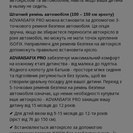
автокріслом та автомобілем, навіть якщо ваша дитина
в ньому не сидить.
Штатний ремінь автомобіля (100 – 150 см зросту)
ADVANSAFIX PRO можна встановити за допомогою 3-
точкового ременя безпеки автомобіля. Ця опція
зручна, якщо ви збираєтеся переносити автокрісло в
різні автомобілі, які можуть не мати точок кріплення
ISOFIX. Направляючі для ременів безпеки на автокріслі
допоможуть правильно встановити крісло.
забезпечує максимальний комфорт
ADVANSAFIX PRO
на кожному етапі дитинства - від малюка до підлітка.
Жодного клопоту для батьків - просторе м'яке сидіння
та підголівник регулюються без зусиль, щоб ви
створили ідеальну посадку для вашої дитини. Перехід з
5-точкових ременів безпеки на ремінь безпеки
автомобіля означає, що немає необхідності купувати
інше автокрісло - ADVANSAFIX PRO захищає вашу
дитину від 15 місяців до 12 років.
Для дітей віком від 9-15 місяців до 12-ти років
✔
(зріст від 76 до 150 см).
Встановлюється автокрісло за допомогою
✔