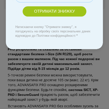
Увійти
для відображення персональної знижки
%
ОТРИМАТИ ЗНИЖКУ
До обраного
Натискаючи кнопку "Отримати знижку", я
погоджуюсь на обробку своїх персональних даних
Опис
відповідно до Політики конфіденційності
*
Автокрісло Britax Römer ADVANSAFIX
PRO
розроблено та схвалено за останніми
стандартами безпеки i-Size (UN R129), щоб рости
разом з вашим малюком. Під час кожної подорожі ви
забезпечуєте своїй дитині максимальний захист.
Підійде дітям від 9-15 місяців до 12 років.
5-точкові ремені безпеки можна використовувати,
поки ваша дитина не досягне 105 см (макс. 22 кг). Крім
того, ADVANSAFIX PRO оснащено розширеними
функціями безпеки. Будьте спокійні,
система SICT, XP-
працюють разом, щоб забезпечити
PAD і SecureGuard
найкращий захист у будь-якій аварії.
Встановіть ADVANSAFIX PRO без особливих зусиль за