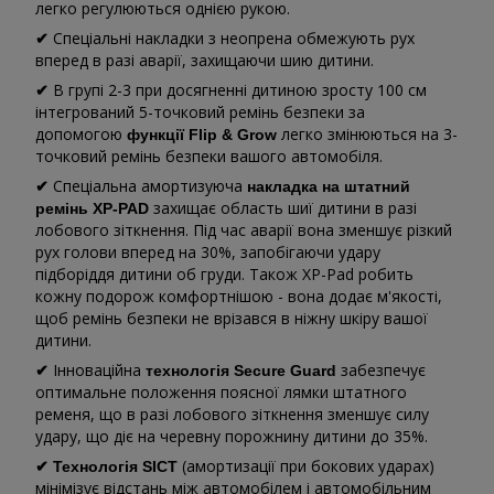
легко регулюються однією рукою.
Спеціальні накладки з неопрена обмежують рух
✔
вперед в разі аварії, захищаючи шию дитини.
В групі 2-3 при досягненні дитиною зросту 100 см
✔
інтегрований 5-точковий ремінь безпеки за
допомогою
легко змінюються на 3-
функції Flip & Grow
точковий ремінь безпеки вашого автомобіля.
Спеціальна амортизуюча
✔
накладка на штатний
захищає область шиї дитини в разі
ремінь XP-PAD
лобового зіткнення. Під час аварії вона зменшує різкий
рух голови вперед на 30%, запобігаючи удару
підборіддя дитини об груди. Також XP-Pad робить
кожну подорож комфортнішою - вона додає м'якості,
щоб ремінь безпеки не врізався в ніжну шкіру вашої
дитини.
Інноваційна
забезпечує
✔
технологія Secure Guard
оптимальне положення поясної лямки штатного
ременя, що в разі лобового зіткнення зменшує силу
удару, що діє на черевну порожнину дитини до 35%.
(амортизації при бокових ударах)
✔
Технологія SICT
мінімізує відстань між автомобілем і автомобільним