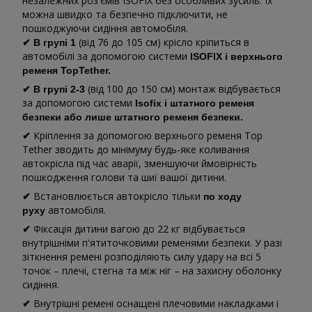
незалежних роз'ємів ISOFIX без особливих зусиль. Їх
можна швидко та безпечно підключити, не
пошкоджуючи сидіння автомобіля.
(від 76 до 105 см) крісло кріпиться в
✔
В групі 1
автомобілі за допомогою системи
ISOFIX і верхнього
ременя TopTether.
(від 100 до 150 см) монтаж відбувається
✔
В групі 2-3
за допомогою системи
Isofix і штатного ременя
безпеки або лише штатного ременя безпеки.
Кріплення за допомогою верхнього ременя Top
✔
Tether зводить до мінімуму будь-яке коливання
автокрісла під час аварії, зменшуючи ймовірність
пошкодження голови та шиї вашої дитини.
Встановлюється автокрісло тільки
✔
по ходу
автомобіля.
руху
Фіксація дитини вагою до 22 кг відбувається
✔
внутрішніми п'ятиточковими ременями безпеки. У разі
зіткнення ремені розподіляють силу удару на всі 5
точок – плечі, стегна та між ніг – на захисну оболонку
сидіння.
Внутрішні ремені оснащені плечовими накладками і
✔