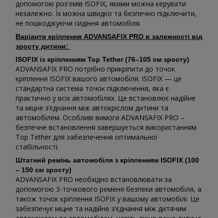
допомогою роз'ємів ISOFIX, якими можна керувати
незалежно. Їх можна швидко та безпечно підключити,
не пошкоджуючи сидіння автомобіля.
Варіанти кріплення ADVANSAFIX PRO в залежності від
зросту дитини:
ISOFIX із кріпленням Top Tether (76–105 см зросту)
ADVANSAFIX PRO потрібно прикріпити до точок
кріплення ISOFIX вашого автомобіля. ISOFIX — це
стандартна система точок підключення, яка є
практично у всіх автомобілях. Це встановлює надійне
та міцне з’єднання між автокріслом дитини та
автомобілем. Особливі вимоги ADVANSAFIX PRO –
безпечне встановлення завершується використанням
Top Tether для забезпечення оптимальної
стабільності.
Штатний ремінь автомобіля з кріпленням ISOFIX (100
– 150 см зросту)
ADVANSAFIX PRO необхідно встановлювати за
допомогою 3-точкового ременя безпеки автомобіля, а
також точок кріплення ISOFIX у вашому автомобілі. Це
забезпечує міцне та надійне з’єднання між дитячим