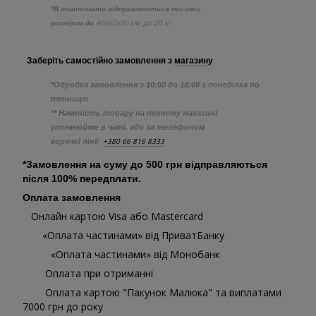
*В поштомати відправляються посилки
40х60х30 см, до 20 кг
розміром до
Заберіть самостійно
замовлення з
магазину
*Обробка замовлення з 10:00 до 18:00 з понеділка по
пятницю
** Наявність товару на певному магазині
уточнюйте в чаті, або за телефоном
+380 66 816 8333
горячої лінії
*Замовлення на суму до 500 грн відправляються
після 100% передплати.
Оплата замовлення
Онлайн картою Visa або Mastercard
«Оплата частинами» від ПриватБанку
«Оплата частинами» від Монобанк
Оплата при отриманні
Оплата картою "Пакунок Малюка" та виплатами
7000 грн до року