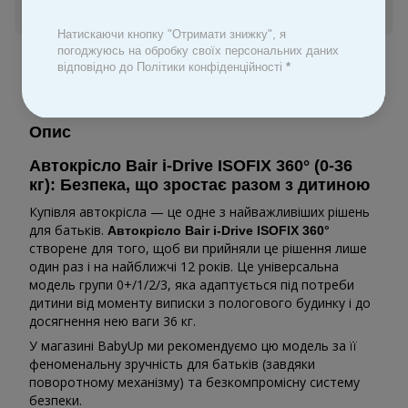
Увійти
для відображення персональної знижки
%
Натискаючи кнопку "Отримати знижку", я
погоджуюсь на обробку своїх персональних даних
До обраного
відповідно до Політики конфіденційності
*
Опис
Автокрісло Bair i-Drive ISOFIX 360° (0-36
кг): Безпека, що зростає разом з дитиною
Купівля автокрісла — це одне з найважливіших рішень
для батьків.
Автокрісло Bair i-Drive ISOFIX 360°
створене для того, щоб ви прийняли це рішення лише
один раз і на найближчі 12 років. Це універсальна
модель групи 0+/1/2/3, яка адаптується під потреби
дитини від моменту виписки з пологового будинку і до
досягнення нею ваги 36 кг.
У магазині BabyUp ми рекомендуємо цю модель за її
феноменальну зручність для батьків (завдяки
поворотному механізму) та безкомпромісну систему
безпеки.