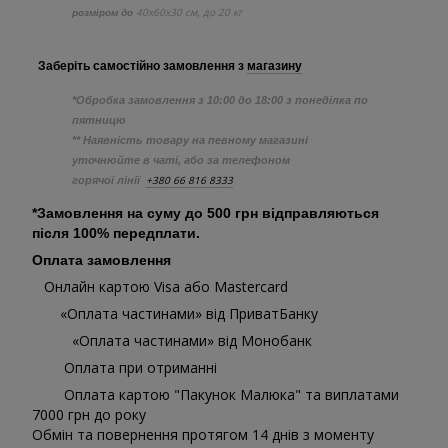
40х60х30 см, до 20 кг
розміром до
Заберіть самостійно
замовлення з
магазину
*Обробка замовлення з 10:00 до 18:00 з понеділка по
пятницю
** Наявність товару на певному магазині
уточнюйте в чаті, або за телефоном
+380 66 816 8333
горячої лінії
*Замовлення на суму до 500 грн відправляються
після 100% передплати.
Оплата замовлення
Онлайн картою Visa або Mastercard
«Оплата частинами» від ПриватБанку
«Оплата частинами» від Монобанк
Оплата при отриманні
Оплата картою "Пакунок Малюка" та виплатами
7000 грн до року
Обмін та повернення протягом 14 днів з моменту