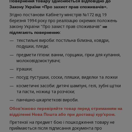
Повернення товару здійснюється відповідно до
Закону України «Про захист прав споживачів».
Згідно постанови Кабінету міністрів №172 від 19
березня 1994 року про реалізацію окремих положень
закону України "Про захист прав споживачів"
не
:
підлягають поверненню
текстильні вироби: постільна білизна, ковдри,
подушки, пледи;
предмети гігієни: ванни, горщики, гірки для купання,
молоковідсмоктувачі;
іграшки;
посуд: пустушки, соски, пляшки, виделки та ложки
косметичні засоби: дитячі шампуні, гелі, зубні щітки
та пасти, ножиці та розчіски;
панчішно-шкарпеткові вироби.
Обов'язково перевіряйте товар перед отриманням на
відділенні Нова Пошта або при доставці кур'єром.
Претензії на предмет бою і пошкодження товару не
приймаються після підписання документа про