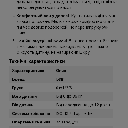
дитина підростає, вкладка знімається, а підголівник
легко регулюється по висоті.
Кут нахилу сидіння має
Комфортний сон у дорозі.
кілька положень. Малюк зможе комфортно спати
під час довгих подорожей, не перенапружуючи
шию.
5-точкові ремені безпеки
Надійні внутрішні ремені.
з м'якими плечовими накладками міцно і ніжно
фіксують дитину, не натираючи шкіру.
Технічні характеристики
Характеристика
Опис
Bair
Бренд
0+/1/2/3
Група
Від 0 до 36 кг
Вага дитини
Від народження до 12 років
Вік дитини
ISOFIX + Top Tether
Система кріплення
360 градусів
Обертання сидіння