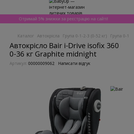
Отримай 5% знижки за реєстрацію на сайті!
Каталог
Автокрісла
Група 0-1-2-3 (0-52 кг)
Група 0-1-2-
Автокрісло Bair i-Drive isofix 360
0-36 кг Graphite midnight
Артикул:
00000009062
Написати відгук