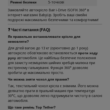
5-точкові
Ремені безпеки
Замовляйте автокрісло Bair i-Drive ISOFIX 360° в
інтернет-магазині BabyUp. Зробіть ваші сімейні
подорожі максимально безпечними та комфортними!
❓ Часті питання (FAQ)
Як правильно встановлювати крісло для
немовляти?
Для дітей вагою до 13 кг (орієнтовно до 1 року)
автокрісло обов'язково встановлюється
проти ходу
автомобіля. Це найбільш безпечне положення
руху
для захисту незміцнілих шийних хребців малюка при
екстреному гальмуванні. Функція 360° дозволяє
зробити це максимально просто.
Чи можна зняти чохол для прання?
Так, текстильний чохол крісла є знімним. Його можна
делікатно прати в пральній машині при температурі
30°C, що дозволяє легко підтримувати чистоту в салоні
автомобіля.
Що таке ремінь Top Tether?