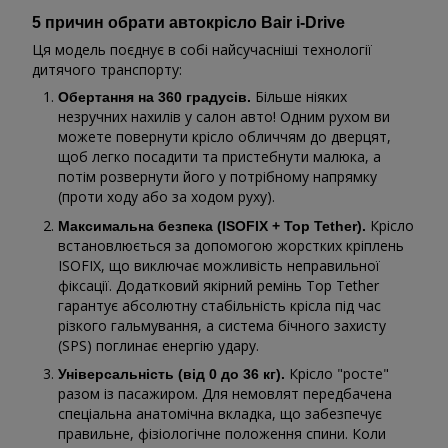
5 причин обрати автокрісло Bair i-Drive
Ця модель поєднує в собі найсучасніші технології
дитячого транспорту:
Більше ніяких
Обертання на 360 градусів.
незручних нахилів у салон авто! Одним рухом ви
можете повернути крісло обличчям до дверцят,
щоб легко посадити та пристебнути малюка, а
потім розвернути його у потрібному напрямку
(проти ходу або за ходом руху).
Крісло
Максимальна безпека (ISOFIX + Top Tether).
встановлюється за допомогою жорстких кріплень
ISOFIX, що виключає можливість неправильної
фіксації. Додатковий якірний ремінь Top Tether
гарантує абсолютну стабільність крісла під час
різкого гальмування, а система бічного захисту
(SPS) поглинає енергію удару.
Крісло "росте"
Універсальність (від 0 до 36 кг).
разом із пасажиром. Для немовлят передбачена
спеціальна анатомічна вкладка, що забезпечує
правильне, фізіологічне положення спини. Коли