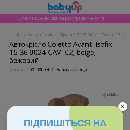
Отримай 5% знижки за реєстрацію на сайті!
Каталог
Автокрісла
Група 2-3 (15-36 кг)
Група 2-3 (15-
Автокрісло Coletto Avanti Isofix
15-36 9024-CAVI-02, beige,
бежевий
Артикул:
00000000707
Написати відгук
ПІДПИШІТЬСЯ НА