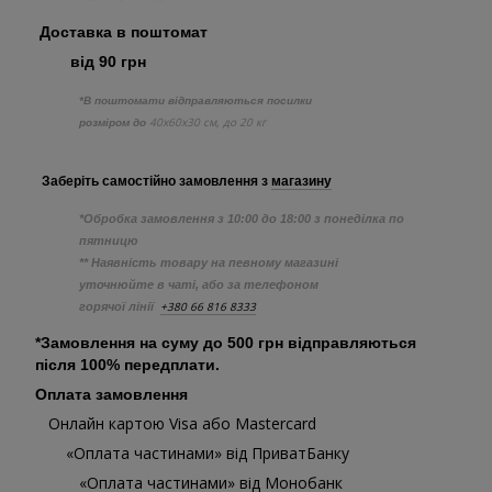
Доставка в поштомат
від 90 грн
*В поштомати відправляються посилки
40х60х30 см, до 20 кг
розміром до
Заберіть самостійно
замовлення з
магазину
*Обробка замовлення з 10:00 до 18:00 з понеділка по
пятницю
** Наявність товару на певному магазині
уточнюйте в чаті, або за телефоном
+380 66 816 8333
горячої лінії
*Замовлення на суму до 500 грн відправляються
після 100% передплати.
Оплата замовлення
Онлайн картою Visa або Mastercard
«Оплата частинами» від ПриватБанку
«Оплата частинами» від Монобанк