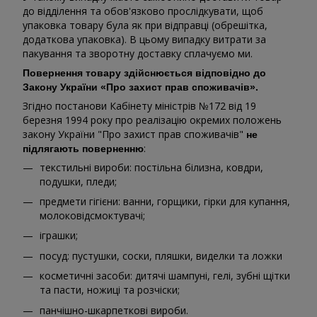
до відділення та обов'язково прослідкувати, щоб
упаковка товару була як при відправці (обрешітка,
додаткова упаковка). В цьому випадку витрати за
пакування та зворотну доставку сплачуємо ми.
Повернення товару здійснюється відповідно до
Закону України «Про захист прав споживачів».
Згідно постанови Кабінету міністрів №172 від 19
березня 1994 року про реалізацію окремих положень
закону України "Про захист прав споживачів"
не
:
підлягають поверненню
текстильні вироби: постільна білизна, ковдри,
подушки, пледи;
предмети гігієни: ванни, горщики, гірки для купання,
молоковідсмоктувачі;
іграшки;
посуд: пустушки, соски, пляшки, виделки та ложки
косметичні засоби: дитячі шампуні, гелі, зубні щітки
та пасти, ножиці та розчіски;
панчішно-шкарпеткові вироби.