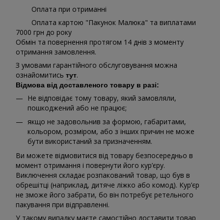
Оплата при отриманні
Оплата картою "Пакунок Малюка" та виплатами
7000 грн до року
Обмін та повернення протягом 14 днів з моменту
отримання замовлення.
З умовами гарантійного обслуговування можна
ознайомитись
.
тут
Відмова від доставленого товару в разі:
Не відповідає тому товару, який замовляли,
пошкоджений або не працює;
якщо не задовольнив за формою, габаритами,
кольором, розміром, або з інших причин не може
бути використаний за призначенням.
Ви можете відмовитися від товару безпосередньо в
момент отримання і повернути його кур’єру.
Виключення складає розпакований товар, що був в
обрешітці (наприклад, дитяче ліжко або комод). Кур’єр
не зможе його забрати, бо він потребує ретельного
пакування при відправленні.
У такому випадку маєте самостійно доставити товар