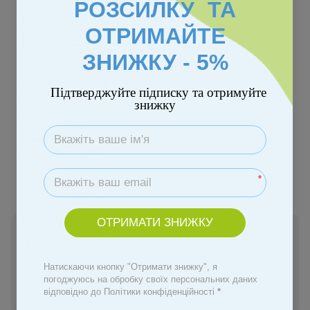
РОЗСИЛКУ ТА
ОТРИМАЙТЕ
ЗНИЖКУ - 5%
Підтверджуйте підписку та отримуйте
знижку
Колір
*
ОТРИМАТИ ЗНИЖКУ
Немає в наявності
5 567 грн
Натискаючи кнопку "Отримати знижку", я
погоджуюсь на обробку своїх персональних даних
відповідно до Політики конфіденційності
*
Повідомити, коли з'явиться