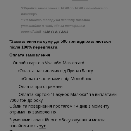
*Обробка замовлення з 10:00 до 18:00 з понеділка по
пятницю
** Наявність товару на певному магазині
уточнюйте в чаті, або за телефоном
+380 66 816 8333
горячої лінії
*Замовлення на суму до 500 грн відправляються
після 100% передплати.
Оплата замовлення
Онлайн картою Visa або Mastercard
«Оплата частинами» від ПриватБанку
«Оплата частинами» від Монобанк
Оплата при отриманні
Оплата картою "Пакунок Малюка" та виплатами
7000 грн до року
Обмін та повернення протягом 14 днів з моменту
отримання замовлення.
З умовами гарантійного обслуговування можна
ознайомитись
.
тут