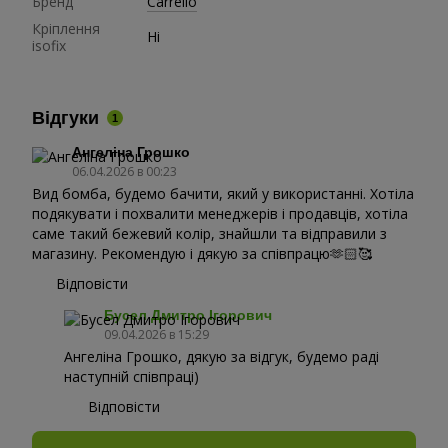
Бренд
Carrello
Кріплення
Ні
isofix
Відгуки
1
Ангеліна Грошко
06.04.2026 в 00:23
Вид бомба, будемо бачити, який у використанні. Хотіла
подякувати і похвалити менеджерів і продавців, хотіла
саме такий бежевий колір, знайшли та відправили з
магазину. Рекомендую і дякую за співпрацю🫶🏻🥰
Відповісти
Бусел Дмитро Ігорович
09.04.2026 в 15:29
Ангеліна Грошко, дякую за відгук, будемо раді
наступній співпраці)
Відповісти