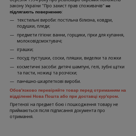
закону України "Про захист прав споживачів"
не
:
підлягають поверненню
текстильні вироби: постільна білизна, ковдри,
подушки, пледи;
предмети гігієни: ванни, горщики, гірки для купання,
молоковідсмоктувачі;
іграшки;
посуд: пустушки, соски, пляшки, виделки та ложки
косметичні засоби: дитячі шампуні, гелі, зубні щітки
та пасти, ножиці та розчіски;
панчішно-шкарпеткові вироби.
Обов'язково перевіряйте товар перед отриманням на
відділенні Нова Пошта або при доставці кур'єром.
Претензії на предмет бою і пошкодження товару не
приймаються після підписання документа про
отримання.