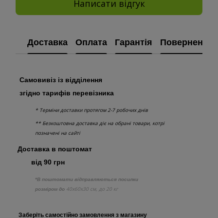
Написати відгук
Доставка
Оплата
Гарантія
Повернення
Самовивіз із відділення
згідно тарифів перевізника
* Терміни доставки протягом 2-7 робочих днів
** Безкоштовна доставка діє на обрані товари, котрі
позначені на сайті
Доставка в поштомат
від 90 грн
*В поштомати відправляються посилки
40х60х30 см, до 20 кг
розміром до
Заберіть самостійно
замовлення з
магазину