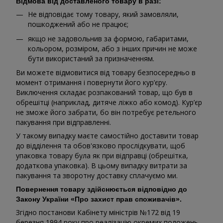
Відмова від доставленого товару в разі:
Не відповідає тому товару, який замовляли,
пошкоджений або не працює;
якщо не задовольнив за формою, габаритами,
кольором, розміром, або з інших причин не може
бути використаний за призначенням.
Ви можете відмовитися від товару безпосередньо в
момент отримання і повернути його кур’єру.
Виключення складає розпакований товар, що був в
обрешітці (наприклад, дитяче ліжко або комод). Кур’єр
не зможе його забрати, бо він потребує ретельного
пакування при відправленні.
У такому випадку маєте самостійно доставити товар
до відділення та обов'язково прослідкувати, щоб
упаковка товару була як при відправці (обрешітка,
додаткова упаковка). В цьому випадку витрати за
пакування та зворотну доставку сплачуємо ми.
Повернення товару здійснюється відповідно до
Закону України «Про захист прав споживачів».
Згідно постанови Кабінету міністрів №172 від 19
березня 1994 року про реалізацію окремих положень