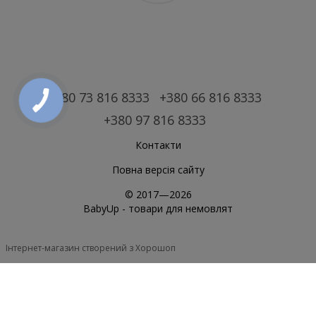
+380 73 816 8333
+380 66 816 8333
+380 97 816 8333
Контакти
Повна версія сайту
© 2017—2026
BabyUp -
товари для немовлят
Інтернет-магазин створений з Хорошоп