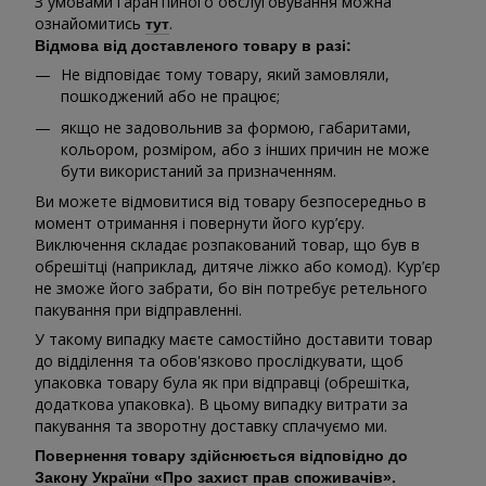
З умовами гарантійного обслуговування можна
ознайомитись
.
тут
Відмова від доставленого товару в разі:
Не відповідає тому товару, який замовляли,
пошкоджений або не працює;
якщо не задовольнив за формою, габаритами,
кольором, розміром, або з інших причин не може
бути використаний за призначенням.
Ви можете відмовитися від товару безпосередньо в
момент отримання і повернути його кур’єру.
Виключення складає розпакований товар, що був в
обрешітці (наприклад, дитяче ліжко або комод). Кур’єр
не зможе його забрати, бо він потребує ретельного
пакування при відправленні.
У такому випадку маєте самостійно доставити товар
до відділення та обов'язково прослідкувати, щоб
упаковка товару була як при відправці (обрешітка,
додаткова упаковка). В цьому випадку витрати за
пакування та зворотну доставку сплачуємо ми.
Повернення товару здійснюється відповідно до
Закону України «Про захист прав споживачів».