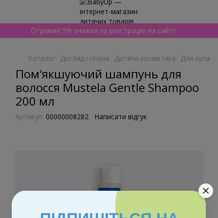
Отримай 5% знижки за реєстрацію на сайті!
Каталог
Догляд і гігієна
Дитяча косметика
Для купанн
Пом'якшуючий шампунь для
волосся Mustela Gentle Shampoo
200 мл
Артикул:
00000008282
Написати відгук