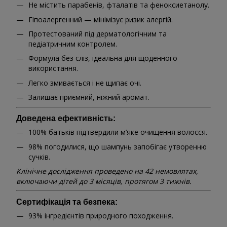
Не містить парабенів, фталатів та феноксиетанолу.
Гіпоалергенний — мінімізує ризик алергій.
Протестований під дерматологічним та
педіатричним контролем.
Формула без сліз, ідеальна для щоденного
використання.
Легко змивається і не щипає очі.
Залишає приємний, ніжний аромат.
Доведена ефективність:
100% батьків підтвердили м’яке очищення волосся.
98% погодилися, що шампунь запобігає утворенню
сучків.
Клінічне дослідження проведено на 42 немовлятах,
включаючи дітей до 3 місяців, протягом 3 тижнів.
Сертифікація та безпека:
93% інгредієнтів природного походження.