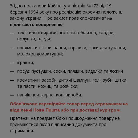
Згідно постанови Кабінету міністрів №172 від 19
березня 1994 року про реалізацію окремих положень
закону України "Про захист прав споживачів"
не
:
підлягають поверненню
текстильні вироби: постільна білизна, ковдри,
подушки, пледи;
предмети гігієни: ванни, горщики, гірки для купання,
молоковідсмоктувачі;
іграшки;
посуд: пустушки, соски, пляшки, виделки та ложки
косметичні засоби: дитячі шампуні, гелі, зубні щітки
та пасти, ножиці та розчіски;
панчішно-шкарпеткові вироби.
Обов'язково перевіряйте товар перед отриманням на
відділенні Нова Пошта або при доставці кур'єром.
Претензії на предмет бою і пошкодження товару не
приймаються після підписання документа про
отримання.