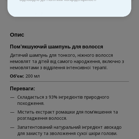
До обраного
Опис
Пом’якшуючий шампунь для волосся
Дитячий шампунь для тонкого, ніжного волосся
немовлят та дітей від самого народження, включно з
немовлятами з відділення інтенсивної терапії.
200 мл
Об'єм:
Переваги:
Складається з 93% інгредієнтів природного
походження.
Містить екстракт ромашки для пом’якшення та
розгладження волосся.
Запатентований натуральний інгредієнт авокадо
для захисту та зволоження сухої шкіри голови.