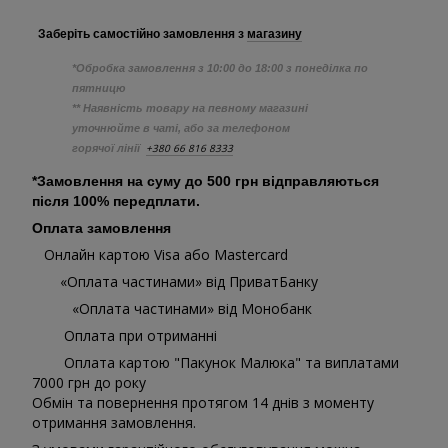
Заберіть самостійно
замовлення з
магазину
*Обробка замовлення з 10:00 до 18:00 з понеділка по
пятницю
** Наявність товару на певному магазині
уточнюйте в чаті, або за телефоном
+380 66 816 8333
горячої лінії
*Замовлення на суму до 500 грн відправляються
після 100% передплати.
Оплата замовлення
Онлайн картою Visa або Mastercard
«Оплата частинами» від ПриватБанку
«Оплата частинами» від Монобанк
Оплата при отриманні
Оплата картою "Пакунок Малюка" та виплатами
7000 грн до року
Обмін та повернення протягом 14 днів з моменту
отримання замовлення.