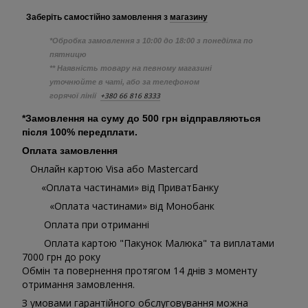
Заберіть самостійно
замовлення з
магазину
*Обробка замовлення з 10:00 до 18:00 з понеділка по
пятницю
** Наявність товару на певному магазині
уточнюйте в чаті, або за телефоном
+380 66 816 8333
горячої лінії
*Замовлення на суму до 500 грн відправляються
після 100% передплати.
Оплата замовлення
Онлайн картою Visa або Mastercard
«Оплата частинами» від ПриватБанку
«Оплата частинами» від Монобанк
Оплата при отриманні
Оплата картою "Пакунок Малюка" та виплатами
7000 грн до року
Обмін та повернення протягом 14 днів з моменту
отримання замовлення.
З умовами гарантійного обслуговування можна