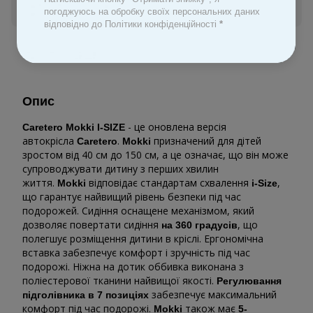
Увійти
для відображення персональної знижки
%
погоджуюсь на обробку своїх персональних даних
відповідно до Політики конфіденційності
*
До обраного
Опис
- це оновлена ​​версія
Caretero Mokki I-SIZE
автокрісла
.
призначений для дітей
Caretero
Mokki
зростом від 40 см до 150 см, а це означає, що він може
супроводжувати дитину з перших хвилин
життя.
відповідає стандартам схвалення
,
Mokki
i-Size
що гарантує найвищий рівень безпеки під час
подорожей. Сидіння оснащене механізмом, який
дозволяє повертати сидіння
, що
на 360 градусів
полегшує розміщення дитини в кріслі. Ергономічна
вставка забезпечує комфорт і зручність під час
подорожі. Ніжна на дотик оббивка виконана з
поліестерової тканини найвищої якості.
Регулювання
забезпечує максимальний
підголівника в 7 позиціях
комфорт під час подорожі.
також має
Mokki
5-