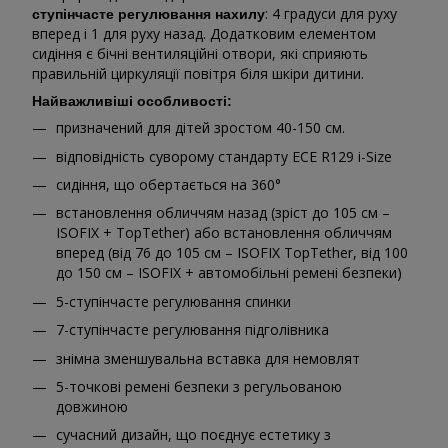
: 4 градуси для руху
ступінчасте регулювання нахилу
вперед і 1 для руху назад. Додатковим елементом
сидіння є бічні вентиляційні отвори, які сприяють
правильній циркуляції повітря біля шкіри дитини.
Найважливіші особливості:
призначений для дітей зростом 40-150 см.
відповідність суворому стандарту ECE R129 i-Size
сидіння, що обертається на 360°
встановлення обличчям назад (зріст до 105 см –
ISOFIX + TopTether) або встановлення обличчям
вперед (від 76 до 105 см – ISOFIX TopTether, від 100
до 150 см – ISOFIX + автомобільні ремені безпеки)
5-ступінчасте регулювання спинки
7-ступінчасте регулювання підголівника
знімна зменшувальна вставка для немовлят
5-точкові ремені безпеки з регульованою
довжиною
сучасний дизайн, що поєднує естетику з