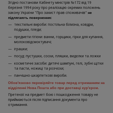
Згідно постанови Кабінету міністрів №172 від 19
березня 1994 року про реалізацію окремих положень
закону України "Про захист прав споживачів"
не
:
підлягають поверненню
текстильні вироби: постільна білизна, ковдри,
подушки, пледи;
предмети гігієни: ванни, горщики, гірки для купання,
молоковідсмоктувачі;
іграшки;
посуд: пустушки, соски, пляшки, виделки та ложки
косметичні засоби: дитячі шампуні, гелі, зубні щітки
та пасти, ножиці та розчіски;
панчішно-шкарпеткові вироби.
Обов'язково перевіряйте товар перед отриманням на
відділенні Нова Пошта або при доставці кур'єром.
Претензії на предмет бою і пошкодження товару не
приймаються після підписання документа про
отримання.